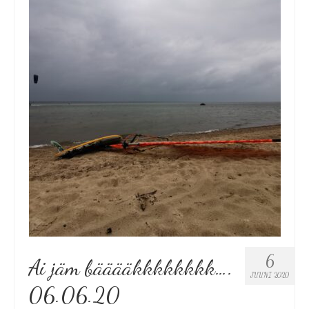
6
Ai jäm bääääkkkkkkkk….
JUUNI 2020
06.06.20