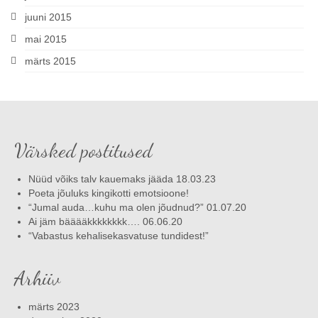
juuni 2015
mai 2015
märts 2015
Värsked postitused
Nüüd võiks talv kauemaks jääda 18.03.23
Poeta jõuluks kingikotti emotsioone!
“Jumal auda…kuhu ma olen jõudnud?” 01.07.20
Ai jäm bääääkkkkkkkk…. 06.06.20
“Vabastus kehalisekasvatuse tundidest!”
Arhiiv
märts 2023