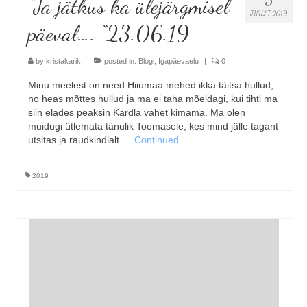
“Ja jätkus ka ülejärgmisel
JUULI 2019
päeval…. “23.06.19
by
kristakarik
|
posted in:
Blogi
,
Igapäevaelu
|
0
Minu meelest on need Hiiumaa mehed ikka täitsa hullud,
no heas mõttes hullud ja ma ei taha mõeldagi, kui tihti ma
siin elades peaksin Kärdla vahet kimama. Ma olen
muidugi ütlemata tänulik Toomasele, kes mind jälle tagant
utsitas ja raudkindlalt …
Continued
2019