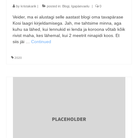
by
kristakarik
|
posted in:
Blogi
,
Igapäevaelu
|
0
Veider, ma ei alustagi selle aastast blogi oma tavapärase
Kosi laagri kirjeldamisega. Jah, me tahtsime minna, aga
kuhu sa lähed, kui lennukid ei lenda ja koroona võtab kõik
rivist maha, kes lähemal, kui 2 meetrit ninapidi koos. Et
siis jäi …
Continued
2020