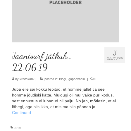
3
Jaanisurf jätkub…
JUULI 2019
22.06.19
by
kristakarik
|
posted in:
Blogi
,
Igapäevaelu
|
0
Juba eile sai kokku lepitud, et homme jälle! Ja see
homme jõudiski kätte. Muidugi oli mul väike puri kodus,
sest ennustus ei lubanud nii palju. No jah, mõtlesin, et ei
lähegi, aga siis ikka, et mis ma siin põnnan ja …
Continued
2019