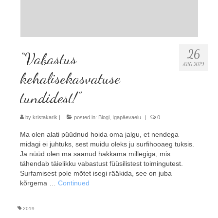
26
“Vabastus
AUG 2019
kehalisekasvatuse
tundidest!”
by
kristakarik
|
posted in:
Blogi
,
Igapäevaelu
|
0
Ma olen alati püüdnud hoida oma jalgu, et nendega
midagi ei juhtuks, sest muidu oleks ju surfihooaeg tuksis.
Ja nüüd olen ma saanud hakkama millegiga, mis
tähendab täielikku vabastust füüsilistest toimingutest.
Surfamisest pole mõtet isegi rääkida, see on juba
kõrgema …
Continued
2019