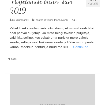
“Purjetamise trenn” suvi
AUG 2019
2019
by
kristakarik
|
posted in:
Blogi
,
Igapäevaelu
|
0
Vahelduseks surfamisele, otsustasin, et minust saab ühel
heal päeval purjetaja. Ja mitte mingi tavaline purjetaja,
vaid ikka selline, kes oskab oma purjeka mere valmis
seada, sellega seal hakkama saada ja kõike muud peale
kauba. Mõeldud, tehtud ja nüüd ma siis …
Continued
2019