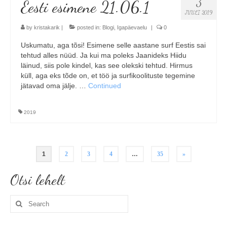
3
Eesti esimene 21.06.1
JUULI 2019
by
kristakarik
|
posted in:
Blogi
,
Igapäevaelu
|
0
Uskumatu, aga tõsi! Esimene selle aastane surf Eestis sai
tehtud alles nüüd. Ja kui ma poleks Jaanideks Hiidu
läinud, siis pole kindel, kas see olekski tehtud. Hirmus
küll, aga eks tõde on, et töö ja surfikoolituste tegemine
jätavad oma jälje. …
Continued
2019
Postituste
1
2
3
4
…
35
»
leheküljendus
Otsi lehelt
Search
for: