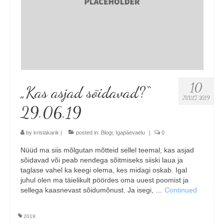
10
„Kas asjad sõidavad?“
JUULI 2019
29.06.19
by
kristakarik
|
posted in:
Blogi
,
Igapäevaelu
|
0
Nüüd ma siis mõlgutan mõtteid sellel teemal, kas asjad
sõidavad või peab nendega sõitmiseks siiski laua ja
taglase vahel ka keegi olema, kes midagi oskab. Igal
juhul olen ma täielikult pöördes oma uuest poomist ja
sellega kaasnevast sõidumõnust. Ja isegi, …
Continued
2019