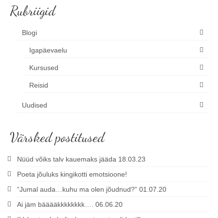
Rubriigid
Blogi
Igapäevaelu
Kursused
Reisid
Uudised
Värsked postitused
Nüüd võiks talv kauemaks jääda 18.03.23
Poeta jõuluks kingikotti emotsioone!
“Jumal auda…kuhu ma olen jõudnud?” 01.07.20
Ai jäm bääääkkkkkkkk…. 06.06.20