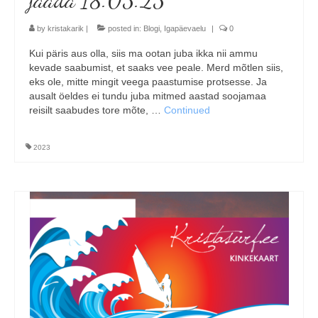
by
kristakarik
|
posted in:
Blogi
,
Igapäevaelu
|
0
Kui päris aus olla, siis ma ootan juba ikka nii ammu
kevade saabumist, et saaks vee peale. Merd mõtlen siis,
eks ole, mitte mingit veega paastumise protsesse. Ja
ausalt öeldes ei tundu juba mitmed aastad soojamaa
reisilt saabudes tore mõte, …
Continued
2023