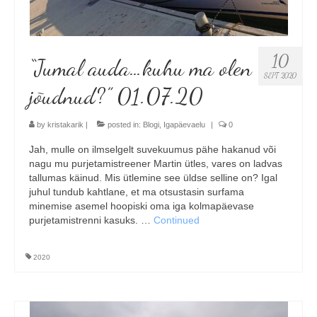
10
“Jumal auda…kuhu ma olen
SEPT 2020
jõudnud?” 01.07.20
by
kristakarik
|
posted in:
Blogi
,
Igapäevaelu
|
0
Jah, mulle on ilmselgelt suvekuumus pähe hakanud või
nagu mu purjetamistreener Martin ütles, vares on ladvas
tallumas käinud. Mis ütlemine see üldse selline on? Igal
juhul tundub kahtlane, et ma otsustasin surfama
minemise asemel hoopiski oma iga kolmapäevase
purjetamistrenni kasuks. …
Continued
2020