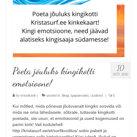
10
Poeta jõuluks kingikotti
DETS. 2020
emotsioone!
by
kristakarik
|
posted in:
Blogi
,
Igapäevaelu
,
Uudised
|
0
Kui mõtled, mida põnevat jõuluvanalt kingiks soovida või
mida ise oma lähedasele, sõbrale, tuttavale kingikotti
poetada, siis usun, et emotsioonid ja uued kogemused on
parim kink! Vali kodulehelt
http://kristasurf.ee/et/surfikoolitus/ sobiv pakett ja
vormistame selle kinkekaardiks! Küsi julgelt, jõulud on