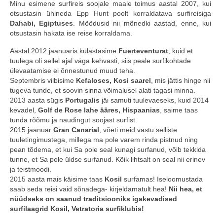
Minu esimene surfireis soojale maale toimus aastal 2007, kui
otsustasin ühineda Epp Hunt poolt korraldatava surfireisiga
Minust
Dahabi, Egiptuses
. Möödusid nii mõnedki aastad, enne, kui
otsustasin hakata ise reise korraldama.
Koolitused
Aastal 2012 jaanuaris külastasime
Fuerteventurat
, kuid et
Algkoolitus
tuulega oli sellel ajal väga kehvasti, siis peale surfikohtade
ülevaatamise ei õnnestunud muud teha.
Tuleks veel
Septembris viibisime
Kefaloses, Kosi saarel
, mis jättis hinge nii
tugeva tunde, et soovin sinna võimalusel alati tagasi minna.
Sammud isikliku varustuseni (5x)
2013 aasta sügis
Portugalis
jäi samuti tuulevaeseks, kuid 2014
kevadel,
Golf de Rose lahe ääres, Hispaanias
, saime taas
Personaalne koolitus
tunda rõõmu ja naudingut soojast surfist.
2015 jaanuar
Gran Canarial
, võeti meid vastu selliste
Koolitusüritused ettevõttele või seltskonnale
tuuletingimustega, millega ma pole varem rinda pistnud ning
pean tõdema, et kui Sa pole seal kunagi surfanud, võib tekkida
Reisid
tunne, et Sa pole üldse surfanud. Kõik lihtsalt on seal nii erinev
ja teistmoodi.
2015 aasta mais käisime taas
Toimunud reisid
Kosil
surfamas! Iseloomustada
saab seda reisi vaid sõnadega- kirjeldamatult hea!
Nii hea, et
nüüdseks on saanud traditsiooniks igakevadised
Kontakt
surfilaagrid Kosil, Vetratoria surfiklubis!
Uudised ja blogi