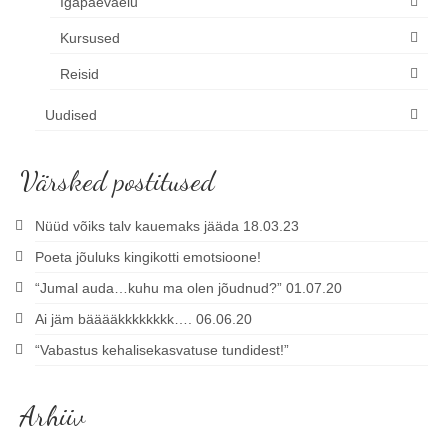
Igapäevaelu
Kursused
Reisid
Uudised
Värsked postitused
Nüüd võiks talv kauemaks jääda 18.03.23
Poeta jõuluks kingikotti emotsioone!
“Jumal auda…kuhu ma olen jõudnud?” 01.07.20
Ai jäm bääääkkkkkkkk…. 06.06.20
“Vabastus kehalisekasvatuse tundidest!”
Arhiiv