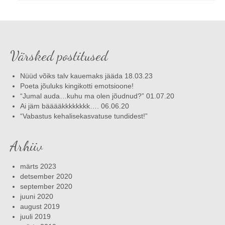
Värsked postitused
Nüüd võiks talv kauemaks jääda 18.03.23
Poeta jõuluks kingikotti emotsioone!
“Jumal auda…kuhu ma olen jõudnud?” 01.07.20
Ai jäm bääääkkkkkkkk…. 06.06.20
“Vabastus kehalisekasvatuse tundidest!”
Arhiiv
märts 2023
detsember 2020
september 2020
juuni 2020
august 2019
juuli 2019