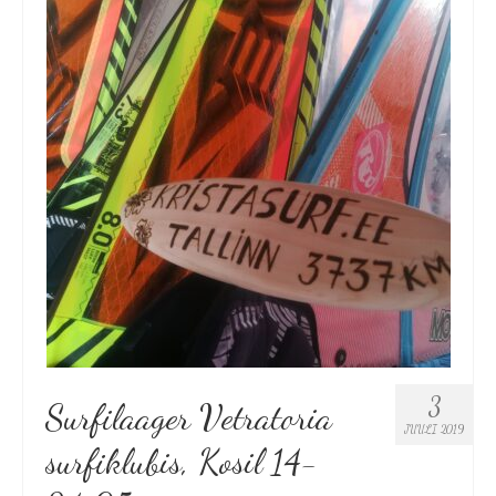
3
Surfilaager Vetratoria
JUULI 2019
surfiklubis, Kosil 14-