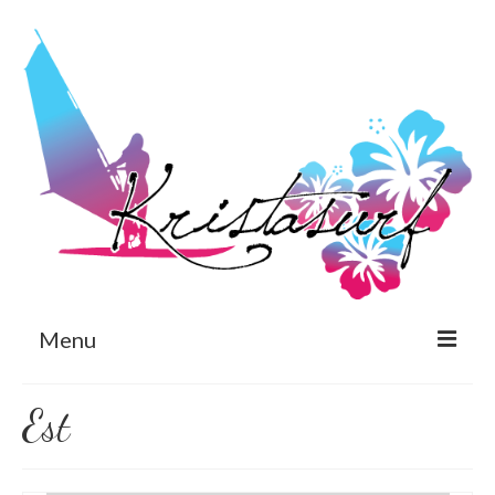
Menu
Est
Est
Eng
Avaleht