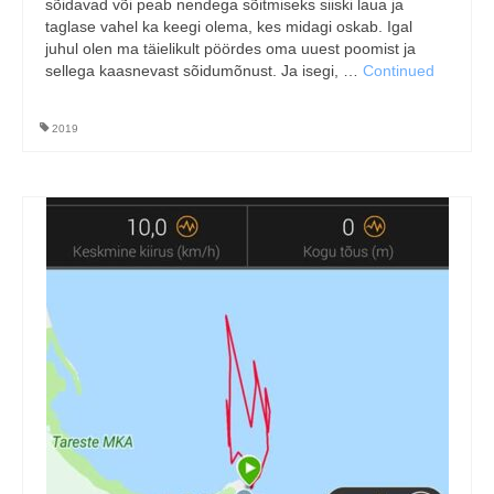
sõidavad või peab nendega sõitmiseks siiski laua ja
taglase vahel ka keegi olema, kes midagi oskab. Igal
juhul olen ma täielikult pöördes oma uuest poomist ja
sellega kaasnevast sõidumõnust. Ja isegi, …
Continued
2019