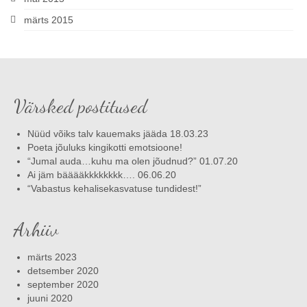
märts 2015
Värsked postitused
Nüüd võiks talv kauemaks jääda 18.03.23
Poeta jõuluks kingikotti emotsioone!
“Jumal auda…kuhu ma olen jõudnud?” 01.07.20
Ai jäm bääääkkkkkkkk…. 06.06.20
“Vabastus kehalisekasvatuse tundidest!”
Arhiiv
märts 2023
detsember 2020
september 2020
juuni 2020