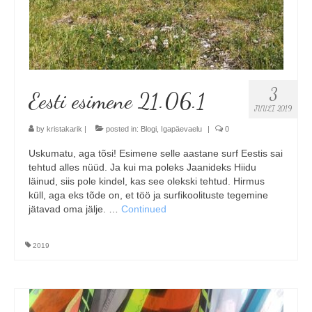
3
Eesti esimene 21.06.1
JUULI 2019
by
kristakarik
|
posted in:
Blogi
,
Igapäevaelu
|
0
Uskumatu, aga tõsi! Esimene selle aastane surf Eestis sai
tehtud alles nüüd. Ja kui ma poleks Jaanideks Hiidu
läinud, siis pole kindel, kas see olekski tehtud. Hirmus
küll, aga eks tõde on, et töö ja surfikoolituste tegemine
jätavad oma jälje. …
Continued
2019