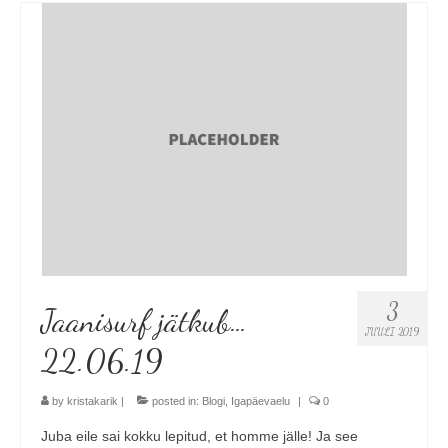
3
Jaanisurf jätkub…
JUULI 2019
22.06.19
by
kristakarik
|
posted in:
Blogi
,
Igapäevaelu
|
0
Juba eile sai kokku lepitud, et homme jälle! Ja see