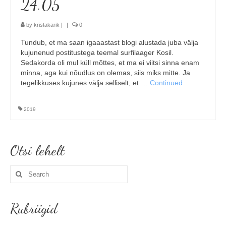
24.05
by
kristakarik
|
|
0
Tundub, et ma saan igaaastast blogi alustada juba välja
kujunenud postitustega teemal surfilaager Kosil.
Sedakorda oli mul küll mõttes, et ma ei viitsi sinna enam
minna, aga kui nõudlus on olemas, siis miks mitte. Ja
tegelikkuses kujunes välja selliselt, et …
Continued
2019
Otsi lehelt
Search
for:
Rubriigid