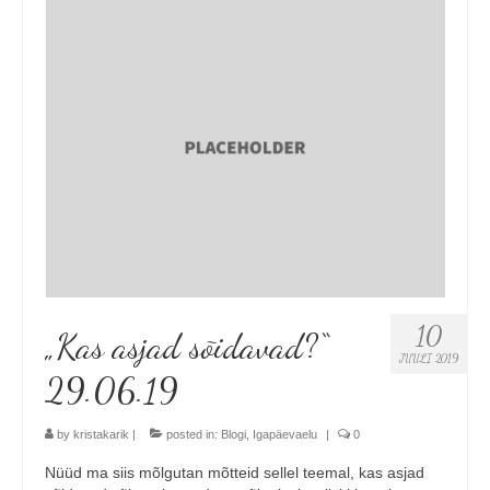
Minust
Koolitused
Algkoolitus
Tuleks veel
Sammud isikliku varustuseni (5x)
Personaalne koolitus
Koolitusüritused ettevõttele või seltskonnale
10
„Kas asjad sõidavad?“
Reisid
JUULI 2019
29.06.19
Toimunud reisid
by
kristakarik
|
posted in:
Blogi
,
Igapäevaelu
|
0
Kontakt
Nüüd ma siis mõlgutan mõtteid sellel teemal, kas asjad
Uudised ja blogi