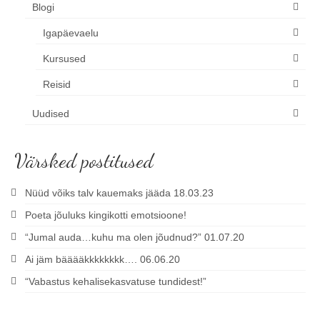
Blogi
Igapäevaelu
Kursused
Reisid
Uudised
Värsked postitused
Nüüd võiks talv kauemaks jääda 18.03.23
Poeta jõuluks kingikotti emotsioone!
“Jumal auda…kuhu ma olen jõudnud?” 01.07.20
Ai jäm bääääkkkkkkkk…. 06.06.20
“Vabastus kehalisekasvatuse tundidest!”