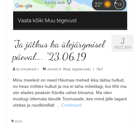
3
“Ja jätkus ka ülejärgmisel
JUULI 2019
päeval…. “23.06.19
by
kristakarik
|
posted in:
Blogi
,
Igapäevaelu
|
0
Minu meelest on need Hiiumaa mehed ikka täitsa hullud,
no heas mõttes hullud ja ma ei taha mõeldagi, kui tihti ma
siin elades peaksin Kärdla vahet kimama. Ma olen
muidugi ütlemata tänulik Toomasele, kes mind jälle tagant
utsitas ja raudkindlalt …
Continued
2019