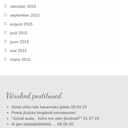
oktoober 2015
september 2015
august 2015
juuli 2015
juuni 2015
mai 2015
märts 2015
Värsked postitused
Nüüd võiks talv kauemaks jääda 18.03.23
Poeta jõuluks kingikotti emotsioone!
“Jumal auda…kuhu ma olen jõudnud?” 01.07.20
Ai jäm bääääkkkkkkkk…. 06.06.20