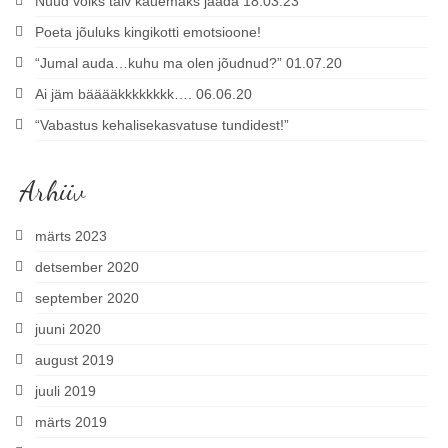
Nüüd võiks talv kauemaks jääda 18.03.23
Poeta jõuluks kingikotti emotsioone!
“Jumal auda…kuhu ma olen jõudnud?” 01.07.20
Ai jäm bääääkkkkkkkk…. 06.06.20
“Vabastus kehalisekasvatuse tundidest!”
Arhiiv
märts 2023
detsember 2020
september 2020
juuni 2020
august 2019
juuli 2019
märts 2019