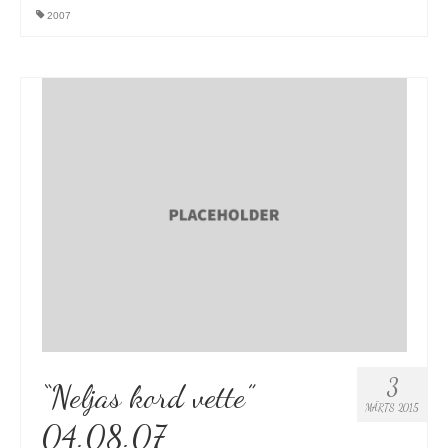
2007
3
“Neljas kord vette”
MÄRTS 2015
04.08.07