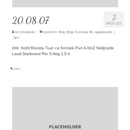
3
20.08.07
MÄRTS 2015
by
kristakarik
|
posted in:
Blog
,
Blogi
,
Everyday life
,
Igapäevaelu
|
0
Info: Koht:Roosta Tuul: ca 5m/sek Puri:4,0m2 Neilpryde
Laud:Starboard Rio S Aeg:2,5 h
2007