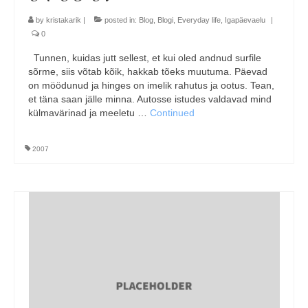
by
kristakarik
|
posted in:
Blog
,
Blogi
,
Everyday life
,
Igapäevaelu
|
0
Tunnen, kuidas jutt sellest, et kui oled andnud surfile
sõrme, siis võtab kõik, hakkab tõeks muutuma. Päevad
on möödunud ja hinges on imelik rahutus ja ootus. Tean,
et täna saan jälle minna. Autosse istudes valdavad mind
külmavärinad ja meeletu …
Continued
2007