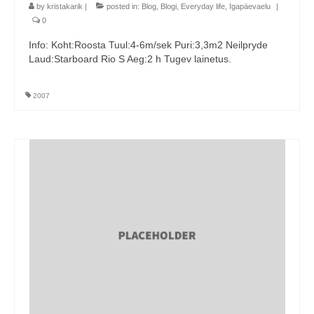
by
kristakarik
|
posted in:
Blog
,
Blogi
,
Everyday life
,
Igapäevaelu
|
0
Info: Koht:Roosta Tuul:4-6m/sek Puri:3,3m2 Neilpryde
Laud:Starboard Rio S Aeg:2 h Tugev lainetus.
2007