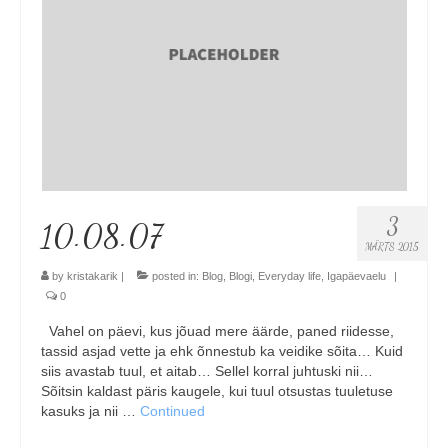
3
10.08.07
MÄRTS 2015
by
kristakarik
|
posted in:
Blog
,
Blogi
,
Everyday life
,
Igapäevaelu
|
0
Vahel on päevi, kus jõuad mere äärde, paned riidesse,
tassid asjad vette ja ehk õnnestub ka veidike sõita… Kuid
siis avastab tuul, et aitab… Sellel korral juhtuski nii…
Sõitsin kaldast päris kaugele, kui tuul otsustas tuuletuse
kasuks ja nii …
Continued