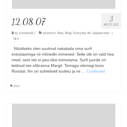
3
12.08.07
MÄRTS 2015
by
kristakarik
|
posted in:
Blog
,
Blogi
,
Everyday life
,
Igapäevaelu
|
0
Nüüdseks olen suutnud nakatada oma surfi
entusiasmiga nii mõnedki inimesed. Selle üle on vaid hea
meel, sest siis ei pea üksi toimetama. Surfi juurde on
leidnud tee sõbranna Margit. Temaga olemegi koos
Roostal. Ilm on suhteliselt tuuletu ja nii …
Continued
2007