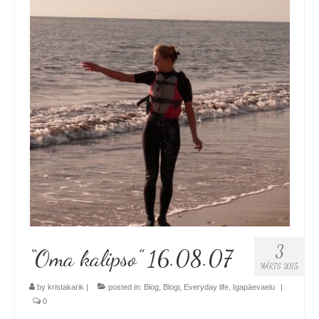
3
“Oma kalipso” 16.08.07
MÄRTS 2015
by
kristakarik
|
posted in:
Blog
,
Blogi
,
Everyday life
,
Igapäevaelu
|
0