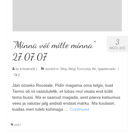
3
“Minna või mitte minna”
MÄRTS 2015
27.07.07
by
kristakarik
|
posted in:
Blog
,
Blogi
,
Everyday life
,
Igapäevaelu
|
0
Jäin ööseks Roostale. Pidin magama oma telgis, kuid
Tarmo oli nii vastutulelik, et lubas mul visata end küliti
tema bussi. Ma ei saanud magada, sest päeva katsumus
vees ja valutav jalg andsid endast märku. Ma kuulasin,
kuidas meri tuleb kohinaga …
Continued
2007