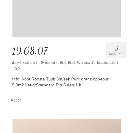
3
19.08.07
MÄRTS 2015
by
kristakarik
|
posted in:
Blog
,
Blogi
,
Everyday life
,
Igapäevaelu
|
0
Info: Koht:Roosta Tuul: 3m/sek Puri: oranz õppepuri
5,0m2 Laud:Starboard Rio S Aeg:1 h
2007