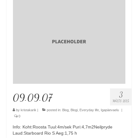
Minust
Koolitused
Algkoolitus
Tuleks veel
Sammud isikliku varustuseni (5x)
Personaalne koolitus
Koolitusüritused ettevõttele või seltskonnale
3
09.09.07
Reisid
MÄRTS 2015
by
kristakarik
|
posted in:
Blog
,
Blogi
,
Everyday life
,
Igapäevaelu
|
Toimunud reisid
0
Kontakt
Info: Koht:Roosta Tuul:4m/sek Puri:4,7m2Neilpryde
Laud:Starboard Rio S Aeg:1,75 h
Uudised ja blogi