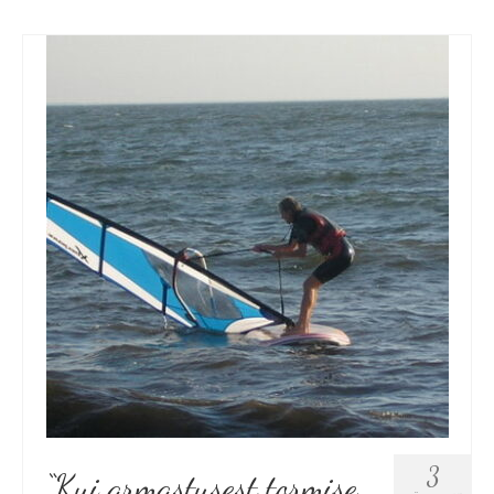
3
“Kui armastusest tormise