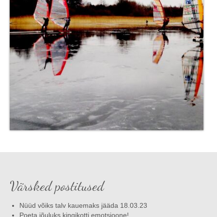
Värsked postitused
Nüüd võiks talv kauemaks jääda 18.03.23
Poeta jõuluks kingikotti emotsioone!