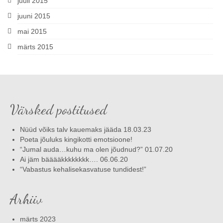
juuli 2015
juuni 2015
mai 2015
märts 2015
Värsked postitused
Nüüd võiks talv kauemaks jääda 18.03.23
Poeta jõuluks kingikotti emotsioone!
“Jumal auda…kuhu ma olen jõudnud?” 01.07.20
Ai jäm bääääkkkkkkkk…. 06.06.20
“Vabastus kehalisekasvatuse tundidest!”
Arhiiv
märts 2023