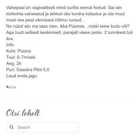
Vahepeal on vägivaldselt mind surfist eemal hoitud. Sai siin
Minust
töökohta vahetatud ja tehtud üks tundra külastus ja siis muul
moel vee peal olemisest rõõmu tuntud..
Koolitused
No nüüd siin ma taas olen, ikka Püünsis…miski teine kodu või?
Aga tuult selliselt keskmiselt, parajalt viiese jaoks. 2 tunnikest tuli
Algkoolitus
ära.
Info:
Tuleks veel
Koht: Püünsi
Tuul: 6-7m/sek
Sammud isikliku varustuseni (5x)
Aeg: 2h
Puri: Gaastra Pilot 5,0
Personaalne koolitus
Laud enda jagu
Koolitusüritused ettevõttele või seltskonnale
2008
Reisid
Otsi lehelt
Toimunud reisid
Search
Kontakt
for:
Uudised ja blogi