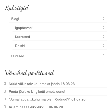
Rubriigid
Blogi
Igapäevaelu
Kursused
Reisid
Uudised
Värsked postitused
Nüüd võiks talv kauemaks jääda 18.03.23
Poeta jõuluks kingikotti emotsioone!
“Jumal auda…kuhu ma olen jõudnud?” 01.07.20
Ai jäm bääääkkkkkkkk…. 06.06.20