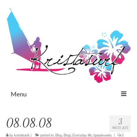
Menu
Est
08.08.08
3
Eng
MÄRTS 2015
Avaleht
by
kristakarik
|
posted in:
Blog
,
Blogi
,
Everyday life
,
Igapäevaelu
|
0