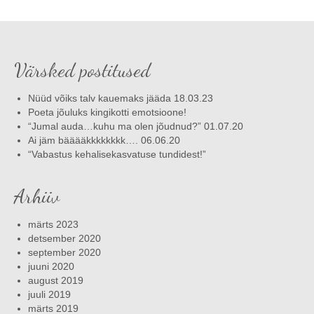
Värsked postitused
Nüüd võiks talv kauemaks jääda 18.03.23
Poeta jõuluks kingikotti emotsioone!
“Jumal auda…kuhu ma olen jõudnud?” 01.07.20
Ai jäm bääääkkkkkkkk…. 06.06.20
“Vabastus kehalisekasvatuse tundidest!”
Arhiiv
märts 2023
detsember 2020
september 2020
juuni 2020
august 2019
juuli 2019
märts 2019