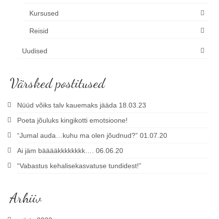
Kursused
Reisid
Uudised
Värsked postitused
Nüüd võiks talv kauemaks jääda 18.03.23
Poeta jõuluks kingikotti emotsioone!
“Jumal auda…kuhu ma olen jõudnud?” 01.07.20
Ai jäm bääääkkkkkkkk…. 06.06.20
“Vabastus kehalisekasvatuse tundidest!”
Arhiiv