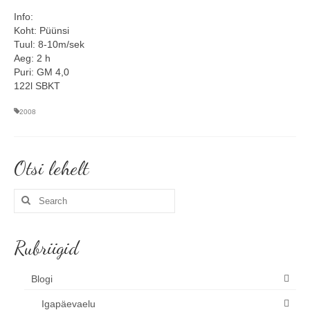
Info:
Minust
Koht: Püünsi
Tuul: 8-10m/sek
Koolitused
Aeg: 2 h
Puri: GM 4,0
Algkoolitus
122l SBKT
Tuleks veel
2008
Sammud isikliku varustuseni (5x)
Otsi lehelt
Personaalne koolitus
Koolitusüritused ettevõttele või seltskonnale
Search
for:
Reisid
Rubriigid
Toimunud reisid
Blogi
Kontakt
Igapäevaelu
Uudised ja blogi