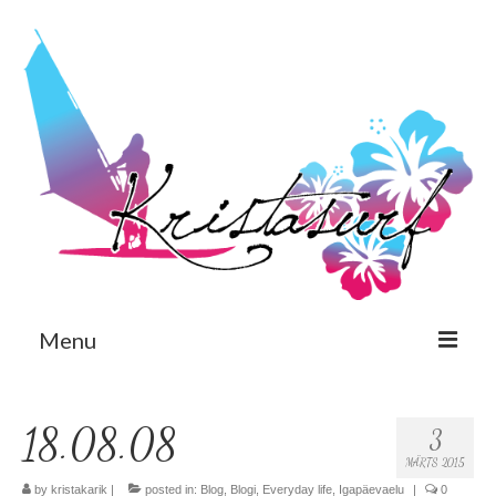
Menu
Est
18.08.08
3
Eng
MÄRTS 2015
Avaleht
by
kristakarik
|
posted in:
Blog
,
Blogi
,
Everyday life
,
Igapäevaelu
|
0