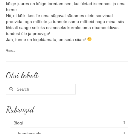
kõige juures on kõige toredam see, kui ületad iseennast ja oma
hirme.
Nii, et kõik, kes Te oma sügaval südames olete soovinud
proovida, aga mõtlete ja tunnete samu mõtteid nagu mina, siis
lihtsalt saage selleks esimeseks korraks oma ebameeldivast
tundest üle ja proovige!
Jah, tunne on kirjeldamatu, on seda siiani!
2012
Otsi lehelt
Search
for:
Rubriigid
Blogi
Igapäevaelu