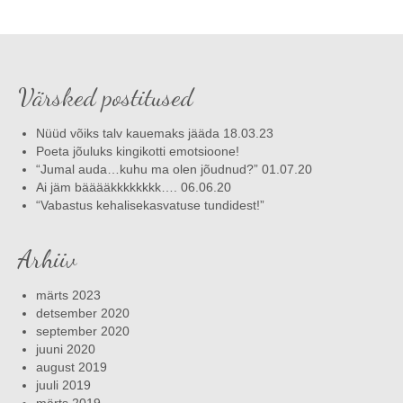
Värsked postitused
Nüüd võiks talv kauemaks jääda 18.03.23
Poeta jõuluks kingikotti emotsioone!
“Jumal auda…kuhu ma olen jõudnud?” 01.07.20
Ai jäm bääääkkkkkkkk…. 06.06.20
“Vabastus kehalisekasvatuse tundidest!”
Arhiiv
märts 2023
detsember 2020
september 2020
juuni 2020
august 2019
juuli 2019
märts 2019