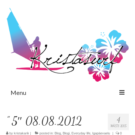
Menu
Est
” 5″ 08.08.2012
4
Eng
MÄRTS 2015
Avaleht
by
kristakarik
|
posted in:
Blog
,
Blogi
,
Everyday life
,
Igapäevaelu
|
0