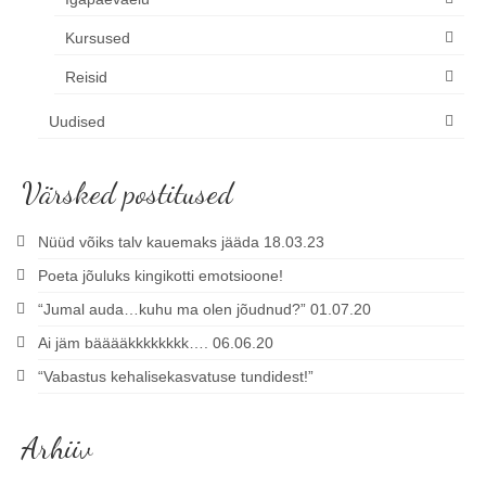
Kursused
Reisid
Uudised
Värsked postitused
Nüüd võiks talv kauemaks jääda 18.03.23
Poeta jõuluks kingikotti emotsioone!
“Jumal auda…kuhu ma olen jõudnud?” 01.07.20
Ai jäm bääääkkkkkkkk…. 06.06.20
“Vabastus kehalisekasvatuse tundidest!”
Arhiiv