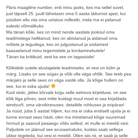
Päris maagiline number, eriti minu jaoks, kes ma sellel suvel,
Minust
just täpselt 25. juulil tähistasin oma 5 aasta täitumist ajast, kui
püüdsin ellu viia oma unistusi millestki, mida ma ei pidanud
Koolitused
ealeski võimalikuks.
Ma tänan kõiki, kes on mind nende aastate jooksul oma
Algkoolitus
teadmistega hellitanud, kes on abistanud ja aidanud oma
mõtete ja tegudega, kes on julgustanud ja südamest
Tuleks veel
kaasaelanud minu tegemistele ja kordaminekutele!
Tänan ka kriitikuid, sest ka see on tagasiside!
Sammud isikliku varustuseni (5x)
Kõikidele uutele alustajatele teadmiseks, et vesi on külm ja
märg. Lisaks on see sügav ja võib olla väga ohtlik. See teeb pea
Personaalne koolitus
märjaks ja selle sees on väga vastik olla. Ja kõige hullem on
see, kui ei oska ujuda!
Koolitusüritused ettevõttele või seltskonnale
Kuid siiski, jättes kõrvale kogu selle eelneva kirjelduse, on see
kõik liiga põnev, sest mitte kuidagi muul moel ei saa kirjeldada
Reisid
windsurfi, oma värvikirevuses, detailide rohkuses ja eripäras!
Ja nüüd, juba 5 aastat hiljem, kui ma ei oska endiselt ujuda ja ei
Toimunud reisid
tunne ennast vees hästi, olen ma minetanud kõige suuremad
hirmud ja saanud peaaegu võitu sellest, et mulle ei meeldi vesi.
Kontakt
Paljudele on jäänud see arusaamatuks, kuidas saab sellega
üldse tegeleda, kui vesi ei meeldi. Ütlen siis nii, et saab ja selle
Uudised ja blogi