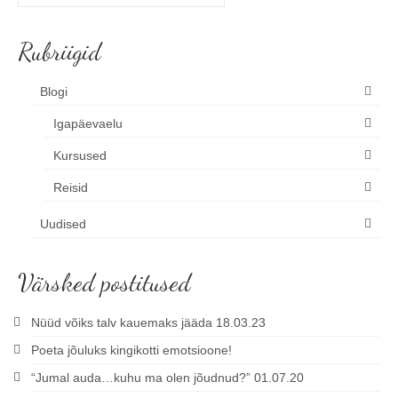
for:
Rubriigid
Blogi
Igapäevaelu
Kursused
Reisid
Uudised
Värsked postitused
Nüüd võiks talv kauemaks jääda 18.03.23
Poeta jõuluks kingikotti emotsioone!
“Jumal auda…kuhu ma olen jõudnud?” 01.07.20