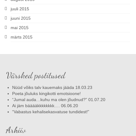
juuli 2015
juuni 2015
mai 2015
märts 2015
Värsked postitused
Nüüd võiks talv kauemaks jääda 18.03.23
Poeta jõuluks kingikotti emotsioone!
“Jumal auda…kuhu ma olen jõudnud?” 01.07.20
Ai jäm bääääkkkkkkkk…. 06.06.20
“Vabastus kehalisekasvatuse tundidest!”
Arhiiv