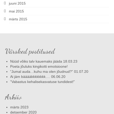
juuni 2015
mai 2015
märts 2015
Värsked postitused
Nüüd võiks talv kauemaks jääda 18.03.23
Poeta jõuluks kingikotti emotsioone!
“Jumal auda…kuhu ma olen jõudnud?” 01.07.20
Ai jäm bääääkkkkkkkk…. 06.06.20
“Vabastus kehalisekasvatuse tundidest!”
Arhiiv
märts 2023
detsember 2020