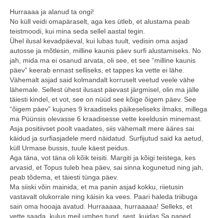
Hurraaaa ja alanud ta ongi!
Minust
No küll veidi omapäraselt, aga kes ütleb, et alustama peab
teistmoodi, kui mina seda sellel aastal tegin.
Koolitused
Ühel ilusal kevadpäeval, kui lubas tuult, vedisin oma asjad
autosse ja mõtlesin, milline kaunis päev surfi alustamiseks. No
Algkoolitus
jah, mida ma ei osanud arvata, oli see, et see “milline kaunis
päev” keerab ennast selliseks, et tappes ka vette ei lähe.
Tuleks veel
Vähemalt asjad said kolmandalt korruselt veetud veele vähe
lähemale. Sellest ühest ilusast päevast järgmisel, olin ma jälle
Sammud isikliku varustuseni (5x)
täiesti kindel, et vot, see on nüüd see kõige õigem päev. See
“õigem päev” kujunes 9 kraadiseks päikeseliseks ilmaks, millega
Personaalne koolitus
ma Püünsis olevasse 6 kraadisesse vette keeldusin minemast.
Asja positiivset poolt vaadates, siis vähemalt mere ääres sai
Koolitusüritused ettevõttele või seltskonnale
käidud ja surfiasjadele merd näidatud. Surfijutud said ka aetud,
küll Urmase bussis, tuule käest peidus.
Reisid
Aga täna, vot täna oli kõik teisiti. Margiti ja kõigi teistega, kes
arvasid, et Topus tuleb hea päev, sai sinna kogunetud ning jah,
Toimunud reisid
peab tõdema, et täiesti tünga päev.
Ma siiski võin mainida, et ma panin asjad kokku, riietusin
vastavalt olukorrale ning käisin ka vees. Paari haleda triibuga
Kontakt
sain oma hooaja avatud. Hurraaaaa, hurraaaaa! Selleks, et
vette saada, kulus meil umbes tund, sest, kuidas Sa paned
Uudised ja blogi