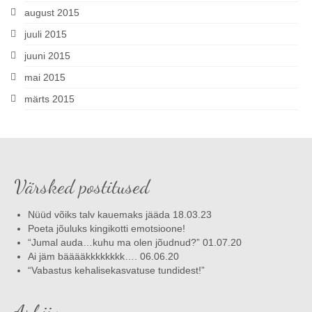
august 2015
juuli 2015
juuni 2015
mai 2015
märts 2015
Värsked postitused
Nüüd võiks talv kauemaks jääda 18.03.23
Poeta jõuluks kingikotti emotsioone!
“Jumal auda…kuhu ma olen jõudnud?” 01.07.20
Ai jäm bääääkkkkkkkk…. 06.06.20
“Vabastus kehalisekasvatuse tundidest!”
Arhiiv