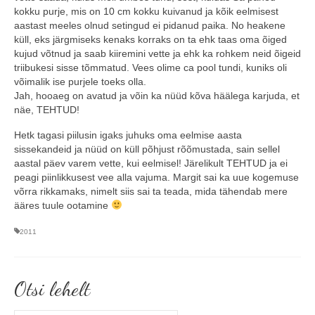
kokku purje, mis on 10 cm kokku kuivanud ja kõik eelmisest
aastast meeles olnud setingud ei pidanud paika. No heakene
küll, eks järgmiseks kenaks korraks on ta ehk taas oma õiged
kujud võtnud ja saab kiiremini vette ja ehk ka rohkem neid õigeid
triibukesi sisse tõmmatud. Vees olime ca pool tundi, kuniks oli
võimalik ise purjele toeks olla.
Jah, hooaeg on avatud ja võin ka nüüd kõva häälega karjuda, et
näe, TEHTUD!
Hetk tagasi piilusin igaks juhuks oma eelmise aasta
sissekandeid ja nüüd on küll põhjust rõõmustada, sain sellel
aastal päev varem vette, kui eelmisel! Järelikult TEHTUD ja ei
peagi piinlikkusest vee alla vajuma. Margit sai ka uue kogemuse
võrra rikkamaks, nimelt siis sai ta teada, mida tähendab mere
ääres tuule ootamine
2011
Otsi lehelt