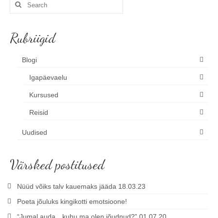
Search
for:
Rubriigid
Blogi
Igapäevaelu
Kursused
Reisid
Uudised
Värsked postitused
Nüüd võiks talv kauemaks jääda 18.03.23
Poeta jõuluks kingikotti emotsioone!
“Jumal auda…kuhu ma olen jõudnud?” 01.07.20