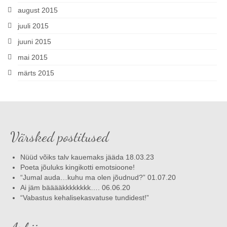
august 2015
juuli 2015
juuni 2015
mai 2015
märts 2015
Värsked postitused
Nüüd võiks talv kauemaks jääda 18.03.23
Poeta jõuluks kingikotti emotsioone!
“Jumal auda…kuhu ma olen jõudnud?” 01.07.20
Ai jäm bääääkkkkkkkk…. 06.06.20
“Vabastus kehalisekasvatuse tundidest!”