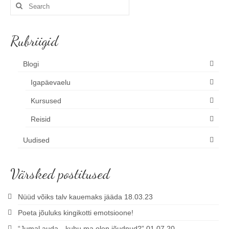
Search
for:
Rubriigid
Blogi
Igapäevaelu
Kursused
Reisid
Uudised
Värsked postitused
Nüüd võiks talv kauemaks jääda 18.03.23
Poeta jõuluks kingikotti emotsioone!
“Jumal auda…kuhu ma olen jõudnud?” 01.07.20