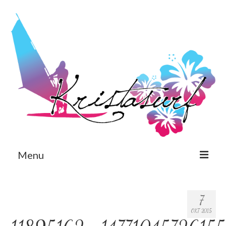
Menu
Est
7
Eng
OKT 2015
Avaleht