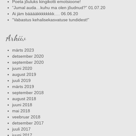
Poeta jõuluks kingikotti emotsioone!
“Jumal auda…kuhu ma olen jõudnud?” 01.07.20
Ai jäm bääääkkkkkkkk…. 06.06.20
“Vabastus kehalisekasvatuse tundidest!”
Arhiiv
märts 2023
detsember 2020
september 2020
juuni 2020
august 2019
juuli 2019
märts 2019
september 2018
august 2018
juuni 2018
mai 2018
veebruar 2018
detsember 2017
juuli 2017
juuni 2017