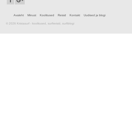
Avaleht
Minust
Koolitused
Reisid
Kontakt
Uudised ja blogi
© 2026 Kristasurf - koolitused, surfireisid, surfiblogi