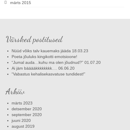
märts 2015
Värsked postitused
Nüüd võiks talv kauemaks jääda 18.03.23
Poeta jõuluks kingikotti emotsioone!
“Jumal auda…kuhu ma olen jõudnud?” 01.07.20
Ai jäm bääääkkkkkkkk…. 06.06.20
“Vabastus kehalisekasvatuse tundidest!”
Arhiiv
märts 2023
detsember 2020
september 2020
juuni 2020
august 2019