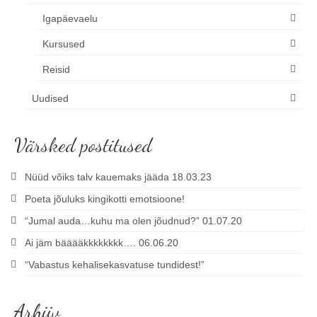
Igapäevaelu
Kursused
Reisid
Uudised
Värsked postitused
Nüüd võiks talv kauemaks jääda 18.03.23
Poeta jõuluks kingikotti emotsioone!
“Jumal auda…kuhu ma olen jõudnud?” 01.07.20
Ai jäm bääääkkkkkkkk…. 06.06.20
“Vabastus kehalisekasvatuse tundidest!”
Arhiiv