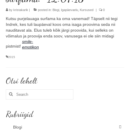
Minust
by
kristakarik
|
posted in:
Blogi
,
Igapäevaelu
,
Kursused
|
0
Kutsu purjelauaga surfama ka oma vanemad! Täpselt nii tegi
Koolitused
Indrek, kes tuli laupäeval koos oma isaga proovima seda nii
nauditavat ala. Elus tuleb kõik järgi proovida, kui selleks on
Algkoolitus
võimalus ja proovija enda soov, vanusega ei ole siin midagi
smile-
Tuleks veel
pistmist!
emotikon
2015
Sammud isikliku varustuseni (5x)
Personaalne koolitus
Otsi lehelt
Koolitusüritused ettevõttele või seltskonnale
Search
Reisid
for:
Toimunud reisid
Rubriigid
Kontakt
Blogi
Uudised ja blogi