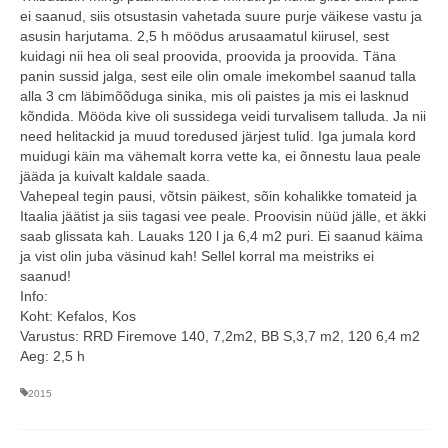
ei saanud, siis otsustasin vahetada suure purje väikese vastu ja
asusin harjutama. 2,5 h möödus arusaamatul kiirusel, sest
kuidagi nii hea oli seal proovida, proovida ja proovida. Täna
panin sussid jalga, sest eile olin omale imekombel saanud talla
alla 3 cm läbimõõduga sinika, mis oli paistes ja mis ei lasknud
kõndida. Mööda kive oli sussidega veidi turvalisem talluda. Ja nii
need helitackid ja muud toredused järjest tulid. Iga jumala kord
muidugi käin ma vähemalt korra vette ka, ei õnnestu laua peale
jääda ja kuivalt kaldale saada.
Vahepeal tegin pausi, võtsin päikest, sõin kohalikke tomateid ja
Itaalia jäätist ja siis tagasi vee peale. Proovisin nüüd jälle, et äkki
saab glissata kah. Lauaks 120 l ja 6,4 m2 puri. Ei saanud käima
ja vist olin juba väsinud kah! Sellel korral ma meistriks ei
saanud!
Info:
Koht: Kefalos, Kos
Varustus: RRD Firemove 140, 7,2m2, BB S,3,7 m2, 120 6,4 m2
Aeg: 2,5 h
2015