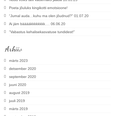
Poeta jõuluks kingikotti emotsioone!
“Jumal auda…kuhu ma olen jõudnud?” 01.07.20
Ai jäm bääääkkkkkkkk…. 06.06.20
“Vabastus kehalisekasvatuse tundidest!”
Arhiiv
märts 2023
detsember 2020
september 2020
juuni 2020
august 2019
juuli 2019
märts 2019