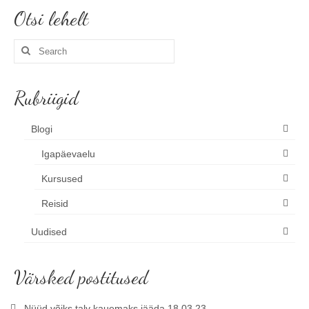
Otsi lehelt
Search
for:
Rubriigid
Blogi
Igapäevaelu
Kursused
Reisid
Uudised
Värsked postitused
Nüüd võiks talv kauemaks jääda 18.03.23