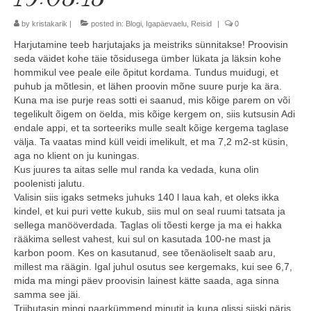
Minust
by
kristakarik
|
posted in:
Blogi
,
Igapäevaelu
,
Reisid
|
0
Harjutamine teeb harjutajaks ja meistriks sünnitakse! Proovisin
Koolitused
seda väidet kohe täie tõsidusega ümber lükata ja läksin kohe
hommikul vee peale eile õpitut kordama. Tundus muidugi, et
Algkoolitus
puhub ja mõtlesin, et lähen proovin mõne suure purje ka ära.
Kuna ma ise purje reas sotti ei saanud, mis kõige parem on või
Tuleks veel
tegelikult õigem on öelda, mis kõige kergem on, siis kutsusin Adi
endale appi, et ta sorteeriks mulle sealt kõige kergema taglase
Sammud isikliku varustuseni (5x)
välja. Ta vaatas mind küll veidi imelikult, et ma 7,2 m2-st küsin,
aga no klient on ju kuningas.
Personaalne koolitus
Kus juures ta aitas selle mul randa ka vedada, kuna olin
poolenisti jalutu.
Koolitusüritused ettevõttele või seltskonnale
Valisin siis igaks setmeks juhuks 140 l laua kah, et oleks ikka
kindel, et kui puri vette kukub, siis mul on seal ruumi tatsata ja
Reisid
sellega manööverdada. Taglas oli tõesti kerge ja ma ei hakka
rääkima sellest vahest, kui sul on kasutada 100-ne mast ja
Toimunud reisid
karbon poom. Kes on kasutanud, see tõenäoliselt saab aru,
millest ma räägin. Igal juhul osutus see kergemaks, kui see 6,7,
mida ma mingi päev proovisin lainest kätte saada, aga sinna
Kontakt
samma see jäi.
Triibutasin mingi paarkümmend minutit ja kuna glissi siiski päris
Uudised ja blogi