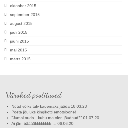
oktoober 2015
september 2015
august 2015
juuli 2015
juuni 2015
mai 2015
märts 2015
Värsked postitused
Nüüd võiks talv kauemaks jääda 18.03.23
Poeta jõuluks kingikotti emotsioone!
“Jumal auda…kuhu ma olen jõudnud?” 01.07.20
Ai jäm bääääkkkkkkkk…. 06.06.20