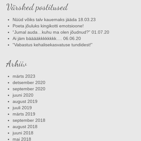
Värsked postitused
Nüüd võiks talv kauemaks jääda 18.03.23
Poeta jõuluks kingikotti emotsioone!
“Jumal auda…kuhu ma olen jõudnud?” 01.07.20
Ai jäm bääääkkkkkkkk…. 06.06.20
“Vabastus kehalisekasvatuse tundidest!”
Arhiiv
märts 2023
detsember 2020
september 2020
juuni 2020
august 2019
juuli 2019
märts 2019
september 2018
august 2018
juuni 2018
mai 2018