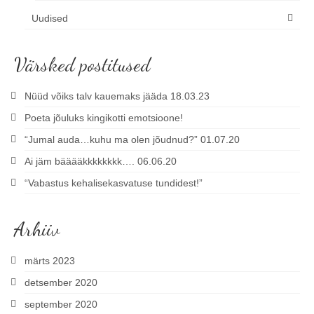
Uudised
Värsked postitused
Nüüd võiks talv kauemaks jääda 18.03.23
Poeta jõuluks kingikotti emotsioone!
“Jumal auda…kuhu ma olen jõudnud?” 01.07.20
Ai jäm bääääkkkkkkkk…. 06.06.20
“Vabastus kehalisekasvatuse tundidest!”
Arhiiv
märts 2023
detsember 2020
september 2020