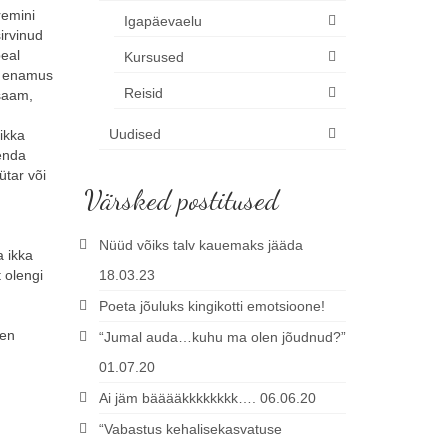
remini
Igapäevaelu
sirvinud
peal
Kursused
ga enamus
Reisid
usaam,
Uudised
ikka
 enda
ütar või
Värsked postitused
Nüüd võiks talv kauemaks jääda
a ikka
 olengi
18.03.23
Poeta jõuluks kingikotti emotsioone!
len
“Jumal auda…kuhu ma olen jõudnud?”
01.07.20
Ai jäm bääääkkkkkkkk…. 06.06.20
“Vabastus kehalisekasvatuse