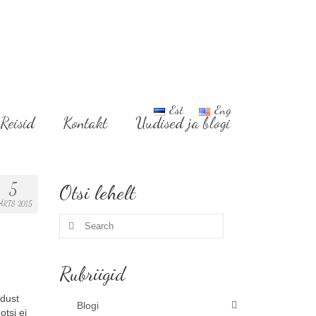
Est
Eng
Reisid
Kontakt
Uudised ja blogi
5
Otsi lehelt
ÄRTS 2015
Search
for:
Rubriigid
adust
Blogi
otsi ei