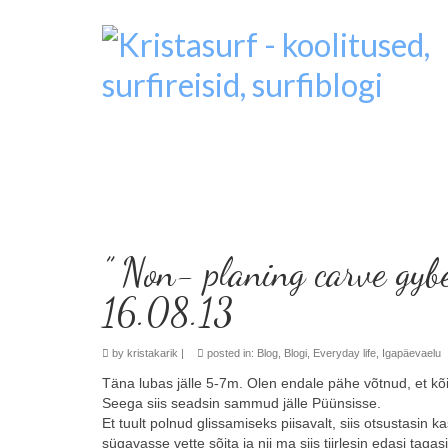
” Non- planing carve gybe
16.08.13
by
kristakarik
|
posted in:
Blog
,
Blogi
,
Everyday life
,
Igapäevaelu
Täna lubas jälle 5-7m. Olen endale pähe võtnud, et kõik
Seega siis seadsin sammud jälle Püünsisse.
Et tuult polnud glissamiseks piisavalt, siis otsustasin 
sügavasse vette sõita ja nii ma siis tiirlesin edasi taga