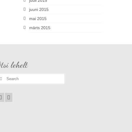
juuli 2015
juuni 2015
mai 2015
märts 2015
tsi lehelt
earch
r: