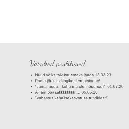
Värsked postitused
Nüüd võiks talv kauemaks jääda 18.03.23
Poeta jõuluks kingikotti emotsioone!
“Jumal auda…kuhu ma olen jõudnud?” 01.07.20
Ai jäm bääääkkkkkkkk…. 06.06.20
“Vabastus kehalisekasvatuse tundidest!”