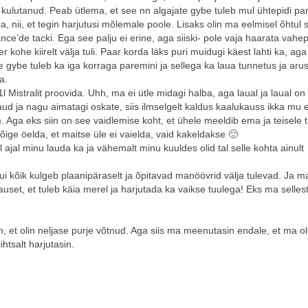
 kulutanud. Peab ütlema, et see nn algajate gybe tuleb mul ühtepidi pa
uba, nii, et tegin harjutusi mõlemale poole. Lisaks olin ma eelmisel õhtul 
e’de tacki. Ega see palju ei erine, aga siiski- pole vaja haarata vahe
 kohe kiirelt välja tuli. Paar korda läks puri muidugi käest lahti ka, a
ve gybe tuleb ka iga korraga paremini ja sellega ka laua tunnetus ja ar
a.
Mistralit proovida. Uhh, ma ei ütle midagi halba, aga laual ja laual on 
ud ja nagu aimatagi oskate, siis ilmselgelt kaldus kaalukauss ikka mu
 Aga eks siin on see vaidlemise koht, et ühele meeldib ema ja teisele t
õige öelda, et maitse üle ei vaielda, vaid kakeldakse 🙂
jal minu lauda ka ja vähemalt minu kuuldes olid tal selle kohta ainult
kui kõik kulgeb plaanipäraselt ja õpitavad manöövrid välja tulevad. Ja m
uset, et tuleb käia merel ja harjutada ka vaikse tuulega! Eks ma sellest
, et olin neljase purje võtnud. Aga siis ma meenutasin endale, et ma o
ihtsalt harjutasin.