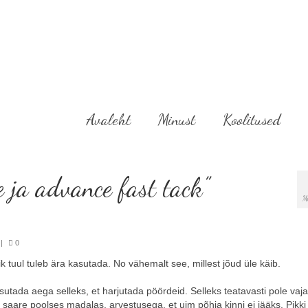
Avaleht
Minust
Koolitused
 ja advance fast tack”
M
|
0
 tuul tuleb ära kasutada. No vähemalt see, millest jõud üle käib.
kasutada aega selleks, et harjutada pöördeid. Selleks teatavasti pole vaj
si saare poolses madalas, arvestusega, et uim põhja kinni ei jääks. Pikki 