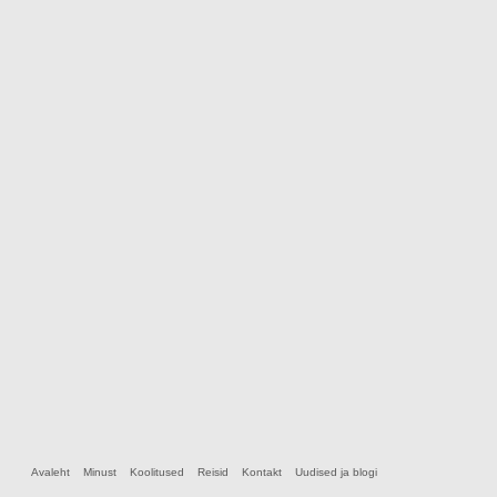
Avaleht
Minust
Koolitused
Reisid
Kontakt
Uudised ja blogi