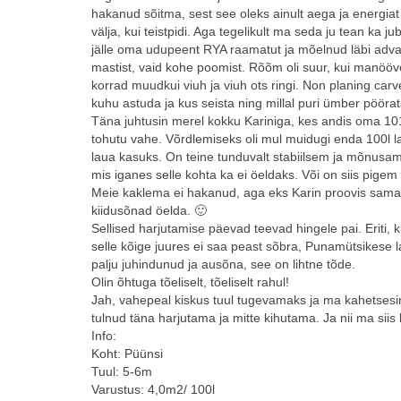
hakanud sõitma, sest see oleks ainult aega ja energiat
välja, kui teistpidi. Aga tegelikult ma seda ju tean ka j
jälle oma udupeent RYA raamatut ja mõelnud läbi advanc
mastist, vaid kohe poomist. Rõõm oli suur, kui manööver
korrad muudkui viuh ja viuh ots ringi. Non planing car
kuhu astuda ja kus seista ning millal puri ümber pöörat
Täna juhtusin merel kokku Kariniga, kes andis oma 101l 
tohutu vahe. Võrdlemiseks oli mul muidugi enda 100l la
laua kasuks. On teine tunduvalt stabiilsem ja mõnusam.
mis iganes selle kohta ka ei öeldaks. Või on siis pigem 
Meie kaklema ei hakanud, aga eks Karin proovis samal a
kiidusõnad öelda. 🙂
Sellised harjutamise päevad teevad hingele pai. Eriti, 
selle kõige juures ei saa peast sõbra, Punamütsikese la
palju juhindunud ja ausõna, see on lihtne tõde.
Olin õhtuga tõeliselt, tõeliselt rahul!
Jah, vahepeal kiskus tuul tugevamaks ja ma kahetsesin
tulnud täna harjutama ja mitte kihutama. Ja nii ma siis l
Info:
Koht: Püünsi
Tuul: 5-6m
Varustus: 4,0m2/ 100l