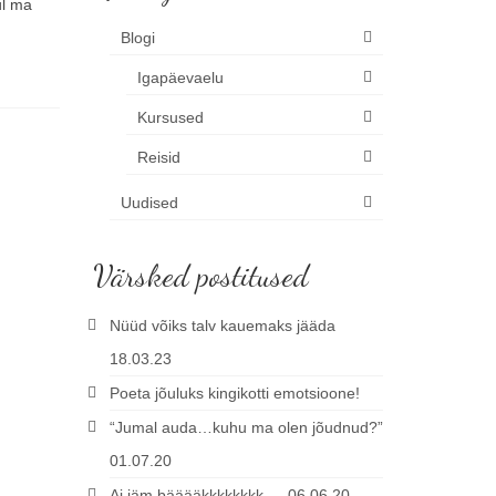
ul ma
Blogi
Igapäevaelu
Kursused
Reisid
Uudised
Värsked postitused
Nüüd võiks talv kauemaks jääda
18.03.23
Poeta jõuluks kingikotti emotsioone!
“Jumal auda…kuhu ma olen jõudnud?”
01.07.20
Ai jäm bääääkkkkkkkk…. 06.06.20