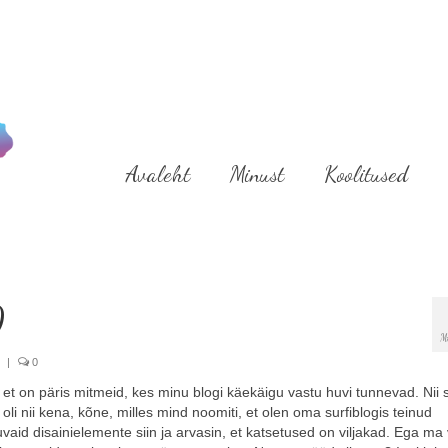
Avaleht
Minust
Koolitused
0
M
|
0
et on päris mitmeid, kes minu blogi käekäigu vastu huvi tunnevad. Nii
li nii kena, kõne, milles mind noomiti, et olen oma surfiblogis teinud
aid disainielemente siin ja arvasin, et katsetused on viljakad. Ega ma 