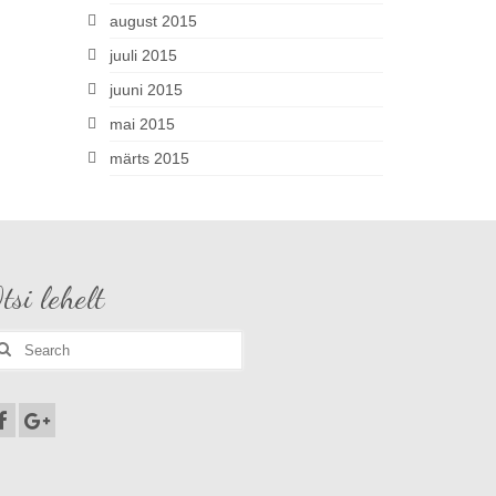
august 2015
juuli 2015
juuni 2015
mai 2015
märts 2015
tsi lehelt
earch
r: