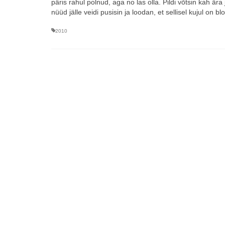
päris rahul polnud, aga no las olla. Pildi võtsin kah ä
nüüd jälle veidi pusisin ja loodan, et sellisel kujul on
2010