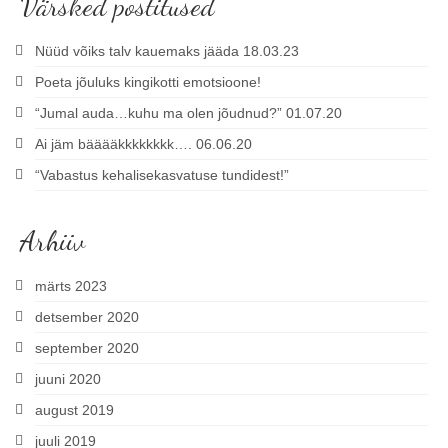
Värsked postitused
Nüüd võiks talv kauemaks jääda 18.03.23
Poeta jõuluks kingikotti emotsioone!
“Jumal auda…kuhu ma olen jõudnud?” 01.07.20
Ai jäm bääääkkkkkkkk…. 06.06.20
“Vabastus kehalisekasvatuse tundidest!”
Arhiiv
märts 2023
detsember 2020
september 2020
juuni 2020
august 2019
juuli 2019