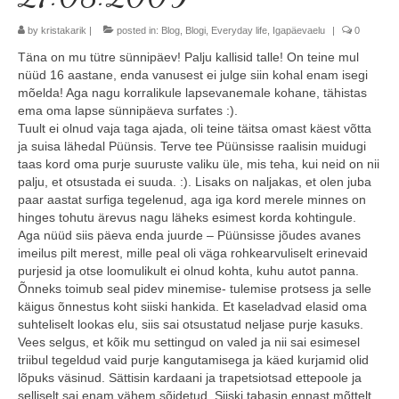
Minust
by
kristakarik
|
posted in:
Blog
,
Blogi
,
Everyday life
,
Igapäevaelu
|
0
Täna on mu tütre sünnipäev! Palju kallisid talle! On teine mul
Koolitused
nüüd 16 aastane, enda vanusest ei julge siin kohal enam isegi
mõelda! Aga nagu korralikule lapsevanemale kohane, tähistas
Algkoolitus
ema oma lapse sünnipäeva surfates :).
Tuult ei olnud vaja taga ajada, oli teine täitsa omast käest võtta
Tuleks veel
ja suisa lähedal Püünsis. Terve tee Püünsisse raalisin muidugi
taas kord oma purje suuruste valiku üle, mis teha, kui neid on nii
Sammud isikliku varustuseni (5x)
palju, et otsustada ei suuda. :). Lisaks on naljakas, et olen juba
paar aastat surfiga tegelenud, aga iga kord merele minnes on
Personaalne koolitus
hinges tohutu ärevus nagu läheks esimest korda kohtingule.
Aga nüüd siis päeva enda juurde – Püünsisse jõudes avanes
Koolitusüritused ettevõttele või seltskonnale
imeilus pilt merest, mille peal oli väga rohkearvuliselt erinevaid
purjesid ja otse loomulikult ei olnud kohta, kuhu autot panna.
Reisid
Õnneks toimub seal pidev minemise- tulemise protsess ja selle
käigus õnnestus koht siiski hankida. Et kaseladvad elasid oma
Toimunud reisid
suhteliselt lookas elu, siis sai otsustatud neljase purje kasuks.
Vees selgus, et kõik mu settingud on valed ja nii sai esimesel
triibul tegeldud vaid purje kangutamisega ja käed kurjamid olid
Kontakt
lõpuks väsinud. Sättisin kardaani ja trapetsiotsad ettepoole ja
selliselt sai enam vähem sõidetud. Siiski tabasin ennast mõttelt,
Uudised ja blogi