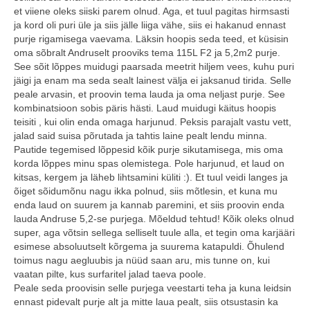
et viiene oleks siiski parem olnud. Aga, et tuul pagitas hirmsasti
ja kord oli puri üle ja siis jälle liiga vähe, siis ei hakanud ennast
purje rigamisega vaevama. Läksin hoopis seda teed, et küsisin
oma sõbralt Andruselt prooviks tema 115L F2 ja 5,2m2 purje.
See sõit lõppes muidugi paarsada meetrit hiljem vees, kuhu puri
jäigi ja enam ma seda sealt lainest välja ei jaksanud tirida. Selle
peale arvasin, et proovin tema lauda ja oma neljast purje. See
kombinatsioon sobis päris hästi. Laud muidugi käitus hoopis
teisiti , kui olin enda omaga harjunud. Peksis parajalt vastu vett,
jalad said suisa põrutada ja tahtis laine pealt lendu minna.
Pautide tegemised lõppesid kõik purje sikutamisega, mis oma
korda lõppes minu spas olemistega. Pole harjunud, et laud on
kitsas, kergem ja läheb lihtsamini küliti :). Et tuul veidi langes ja
õiget sõidumõnu nagu ikka polnud, siis mõtlesin, et kuna mu
enda laud on suurem ja kannab paremini, et siis proovin enda
lauda Andruse 5,2-se purjega. Mõeldud tehtud! Kõik oleks olnud
super, aga võtsin sellega selliselt tuule alla, et tegin oma karjääri
esimese absoluutselt kõrgema ja suurema katapuldi. Õhulend
toimus nagu aegluubis ja nüüd saan aru, mis tunne on, kui
vaatan pilte, kus surfaritel jalad taeva poole.
Peale seda proovisin selle purjega veestarti teha ja kuna leidsin
ennast pidevalt purje alt ja mitte laua pealt, siis otsustasin ka