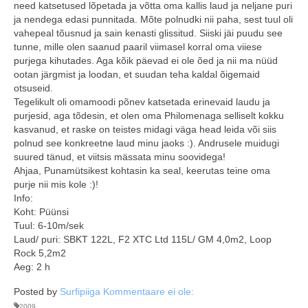
need katsetused lõpetada ja võtta oma kallis laud ja neljane puri
ja nendega edasi punnitada. Mõte polnudki nii paha, sest tuul oli
vahepeal tõusnud ja sain kenasti glissitud. Siiski jäi puudu see
tunne, mille olen saanud paaril viimasel korral oma viiese
purjega kihutades. Aga kõik päevad ei ole õed ja nii ma nüüd
ootan järgmist ja loodan, et suudan teha kaldal õigemaid
otsuseid.
Tegelikult oli omamoodi põnev katsetada erinevaid laudu ja
purjesid, aga tõdesin, et olen oma Philomenaga selliselt kokku
kasvanud, et raske on teistes midagi väga head leida või siis
polnud see konkreetne laud minu jaoks :). Andrusele muidugi
suured tänud, et viitsis mässata minu soovidega!
Ahjaa, Punamütsikest kohtasin ka seal, keerutas teine oma
purje nii mis kole :)!
Info:
Koht: Püünsi
Tuul: 6-10m/sek
Laud/ puri: SBKT 122L, F2 XTC Ltd 115L/ GM 4,0m2, Loop
Rock 5,2m2
Aeg: 2 h
Posted by
Surfipiiga
Kommentaare ei ole:
2009