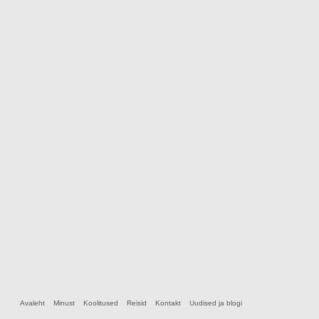
Avaleht
Minust
Koolitused
Reisid
Kontakt
Uudised ja blogi