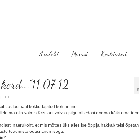
Avaleht
Minust
Koolitused
 kord….”11.07.12
M
|
0
meil Laulasmaal kokku lepitud kohtumine.
ele ma olin valmis Kristjani valvsa pilgu all edasi andma kõiki oma teoree
indlasti naerukoht, et mis mõttes üks alles ise õppija hakkab teisi õpet
smaste teadmiste edasi andmisega.
sin?