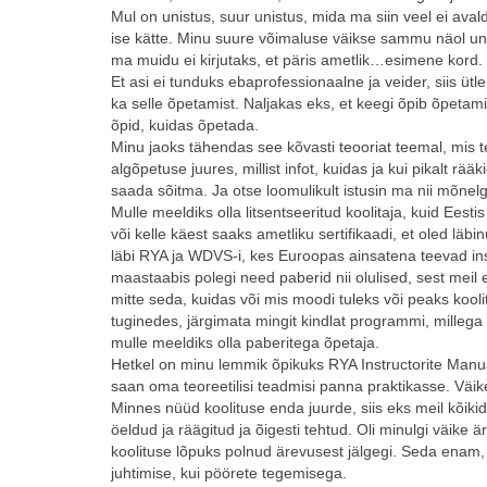
Mul on unistus, suur unistus, mida ma siin veel ei ava
ise kätte. Minu suure võimaluse väikse sammu näol unist
ma muidu ei kirjutaks, et päris ametlik…esimene kord. Ja
Et asi ei tunduks ebaprofessionaalne ja veider, siis üt
ka selle õpetamist. Naljakas eks, et keegi õpib õpetami
õpid, kuidas õpetada.
Minu jaoks tähendas see kõvasti teooriat teemal, mis t
algõpetuse juures, millist infot, kuidas ja kui pikalt r
saada sõitma. Ja otse loomulikult istusin ma nii mõnelgi 
Mulle meeldiks olla litsentseeritud koolitaja, kuid Eest
või kelle käest saaks ametliku sertifikaadi, et oled läb
läbi RYA ja WDVS-i, kes Euroopas ainsatena teevad inst
maastaabis polegi need paberid nii olulised, sest meil 
mitte seda, kuidas või mis moodi tuleks või peaks kool
tuginedes, järgimata mingit kindlat programmi, millega
mulle meeldiks olla paberitega õpetaja.
Hetkel on minu lemmik õpikuks RYA Instructorite Manual
saan oma teoreetilisi teadmisi panna praktikasse. Väi
Minnes nüüd koolituse enda juurde, siis eks meil kõikid
öeldud ja räägitud ja õigesti tehtud. Oli minulgi väike
koolituse lõpuks polnud ärevusest jälgegi. Seda enam, e
juhtimise, kui pöörete tegemisega.