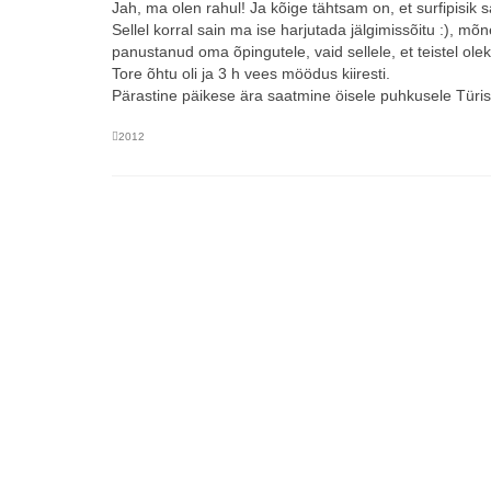
Jah, ma olen rahul! Ja kõige tähtsam on, et surfipisik 
Sellel korral sain ma ise harjutada jälgimissõitu :), mõn
panustanud oma õpingutele, vaid sellele, et teistel ol
Tore õhtu oli ja 3 h vees möödus kiiresti.
Pärastine päikese ära saatmine öisele puhkusele Türis
2012