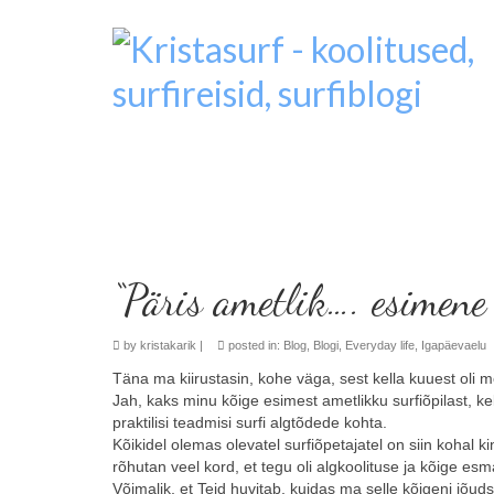
“Päris ametlik…. esimene
by
kristakarik
|
posted in:
Blog
,
Blogi
,
Everyday life
,
Igapäevaelu
Täna ma kiirustasin, kohe väga, sest kella kuuest oli 
Jah, kaks minu kõige esimest ametlikku surfiõpilast, kell
praktilisi teadmisi surfi algtõdede kohta.
Kõikidel olemas olevatel surfiõpetajatel on siin kohal k
rõhutan veel kord, et tegu oli algkoolituse ja kõige e
Võimalik, et Teid huvitab, kuidas ma selle kõigeni jõud