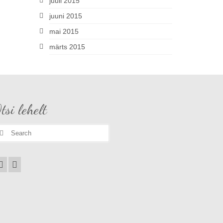
juuli 2015
juuni 2015
mai 2015
märts 2015
tsi lehelt
earch
r: