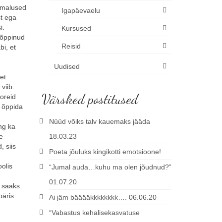
õimalused
Igapäevaelu
st ega
i.
Kursused
n õppinud
Reisid
bi, et
Uudised
et
viib.
Värsked postitused
toreid
d õppida
Nüüd võiks talv kauemaks jääda
ng ka
e
18.03.23
, siis
Poeta jõuluks kingikotti emotsioone!
olis
“Jumal auda…kuhu ma olen jõudnud?”
01.07.20
k saaks
päris
Ai jäm bääääkkkkkkkk…. 06.06.20
“Vabastus kehalisekasvatuse