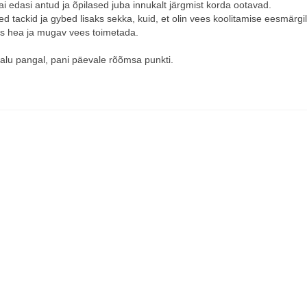
sai edasi antud ja õpilased juba innukalt järgmist korda ootavad.
ed tackid ja gybed lisaks sekka, kuid, et olin vees koolitamise eesmärgil,
eks hea ja mugav vees toimetada.
alu pangal, pani päevale rõõmsa punkti.