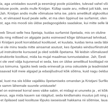
lda, aga unistades suurelt ja eesmärgi poole püüeldes, tulevad vahel v
use poole, andis mulle Kristjan. Küllap saate aru, millest jutt käib, se
h, Kristjan andis mulle võimaluse teha ise, päris ametlikult algkoolitus
len, et viimased kuud peale selle, et ma olen õppinud ise surfamist, ole
st, aga mis moodi siis üldse pedagoogideks saadakse, kui mitte selle lä
eeb Sinust selle hea õpetaja, kuidas surfamist õpetada, mis on oluline
ääkida ning millised on algajate jaoks esimesed kõige tähtsamad tehnikad, 
Kristjani poolt korraldatud koolitusel, et kuulata, kuidas tema seda läbi 
is ei ole minu teada mitte ainsamat asutust, kes õpetaks windsurfiinstruk
inud instruktorite kursused ja oled sobilik õpetama. Nii leidsin võimaluse
ruktorite koolitusi, mida ka mujal maailmas tunnustatakse. Jah, Eesti
ei ole veel välja kujunenud ei seda, kes on üldse ametlikud koolitajad ni
itus toimuma. Igaüks teeb seda erinevalt ja oma oskustele ja teadmistel
 saavad küll meie algajad ja edasijõudnud kõik sõitma, kuid nagu öeldud
, kust ma siis kõike vajalikku õpetamiseks omandan ja Kristjani Surfiko
ke samm lähemale suurele unistusele!
el on esimesel korral sees väike sabin, et midagi ei ununeks ja , et kõi
 ärevus, aga mida kauem sai räägitud, seda kindlamaks muutus jutt ning 
t õpilased said koolituse lõpuks iseseisvalt hakkama nii sõitmise, laua