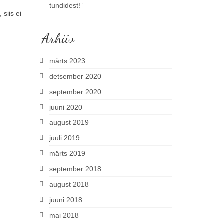
tundidest!”
 siis ei
Arhiiv
märts 2023
detsember 2020
september 2020
juuni 2020
august 2019
juuli 2019
märts 2019
september 2018
august 2018
juuni 2018
mai 2018