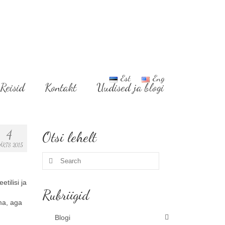
Est
Eng
Reisid
Kontakt
Uudised ja blogi
4
Otsi lehelt
ÄRTS 2015
Search
for:
tilisi ja
Rubriigid
ama, aga
Blogi