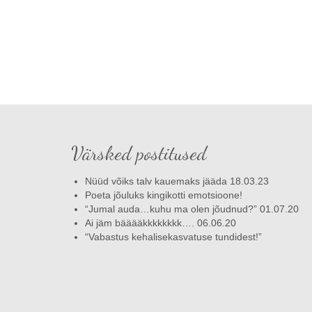
Värsked postitused
Nüüd võiks talv kauemaks jääda 18.03.23
Poeta jõuluks kingikotti emotsioone!
“Jumal auda…kuhu ma olen jõudnud?” 01.07.20
Ai jäm bääääkkkkkkkk…. 06.06.20
“Vabastus kehalisekasvatuse tundidest!”