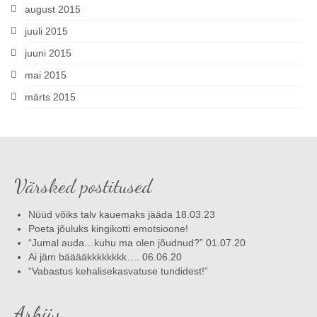
august 2015
juuli 2015
juuni 2015
mai 2015
märts 2015
Värsked postitused
Nüüd võiks talv kauemaks jääda 18.03.23
Poeta jõuluks kingikotti emotsioone!
“Jumal auda…kuhu ma olen jõudnud?” 01.07.20
Ai jäm bääääkkkkkkkk…. 06.06.20
“Vabastus kehalisekasvatuse tundidest!”
Arhiiv