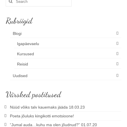
for:
Rubriigid
Blogi
Igapäevaelu
Kursused
Reisid
Uudised
Värsked postitused
Nüüd võiks talv kauemaks jääda 18.03.23
Poeta jõuluks kingikotti emotsioone!
“Jumal auda…kuhu ma olen jõudnud?” 01.07.20