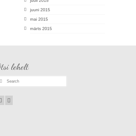
juuli 2015
juuni 2015
mai 2015
märts 2015
tsi lehelt
earch
r: