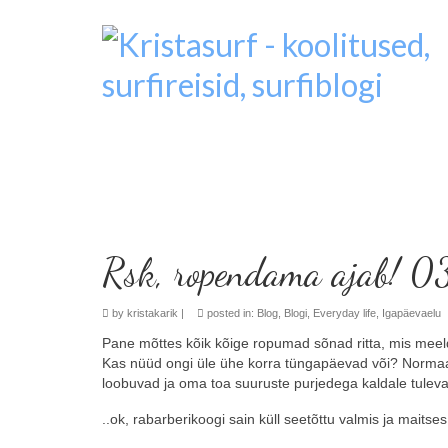
Rsk, ropendama ajab! 
by
kristakarik
|
posted in:
Blog
,
Blogi
,
Everyday life
,
Igapäevaelu
Pane mõttes kõik kõige ropumad sõnad ritta, mis meeld
Kas nüüd ongi üle ühe korra tüngapäevad või? Normaaln
loobuvad ja oma toa suuruste purjedega kaldale tulevad
..ok, rabarberikoogi sain küll seetõttu valmis ja maitses