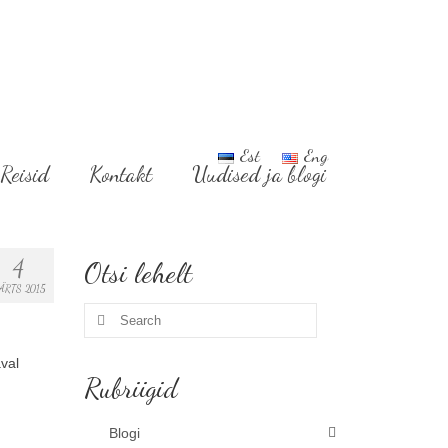
Est
Eng
Reisid
Kontakt
Uudised ja blogi
4
Otsi lehelt
ÄRTS 2015
Search
for:
val
Rubriigid
Blogi