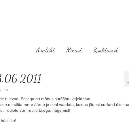
Avaleht
Minust
Koolitused
03.06.2011
M
|
0
e tulevad! Sellega on mõnus surfiõhtu kirjeldatud!
e on sõita mere äärde ja seal vaadata, kuidas järjest surfarid ükshaa
. Tuuletu surf ruulib täiega, nägemist!
 hästi ka!