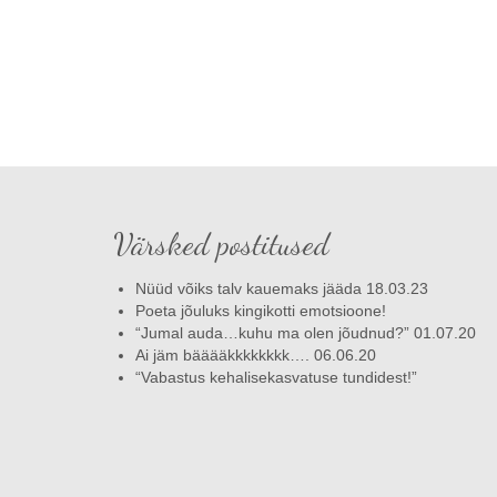
Värsked postitused
Nüüd võiks talv kauemaks jääda 18.03.23
Poeta jõuluks kingikotti emotsioone!
“Jumal auda…kuhu ma olen jõudnud?” 01.07.20
Ai jäm bääääkkkkkkkk…. 06.06.20
“Vabastus kehalisekasvatuse tundidest!”