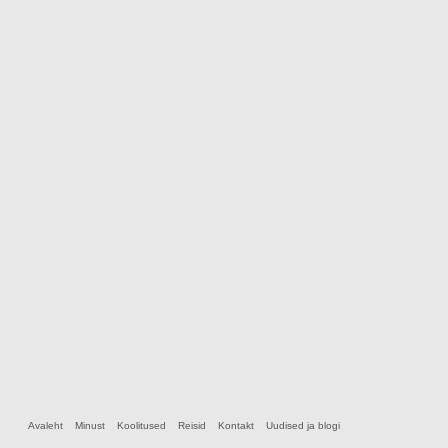
Avaleht
Minust
Koolitused
Reisid
Kontakt
Uudised ja blogi