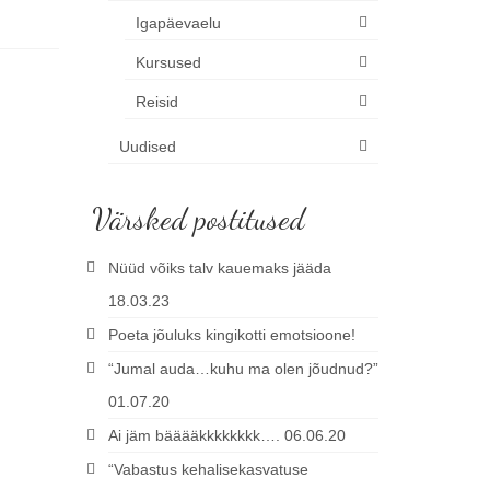
Igapäevaelu
Kursused
Reisid
Uudised
Värsked postitused
Nüüd võiks talv kauemaks jääda
18.03.23
Poeta jõuluks kingikotti emotsioone!
“Jumal auda…kuhu ma olen jõudnud?”
01.07.20
Ai jäm bääääkkkkkkkk…. 06.06.20
“Vabastus kehalisekasvatuse