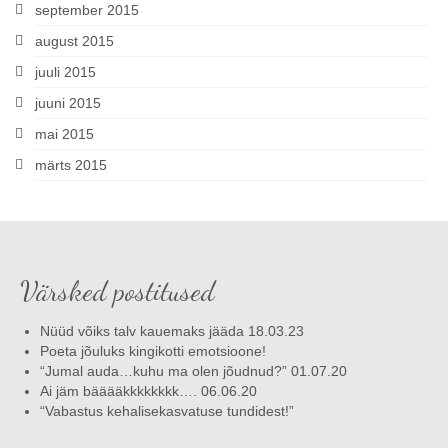
september 2015
august 2015
juuli 2015
juuni 2015
mai 2015
märts 2015
Värsked postitused
Nüüd võiks talv kauemaks jääda 18.03.23
Poeta jõuluks kingikotti emotsioone!
“Jumal auda…kuhu ma olen jõudnud?” 01.07.20
Ai jäm bääääkkkkkkkk…. 06.06.20
“Vabastus kehalisekasvatuse tundidest!”