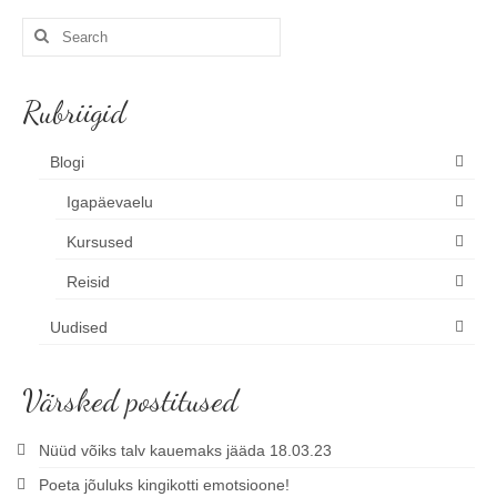
Search
for:
Rubriigid
Blogi
Igapäevaelu
Kursused
Reisid
Uudised
Värsked postitused
Nüüd võiks talv kauemaks jääda 18.03.23
Poeta jõuluks kingikotti emotsioone!