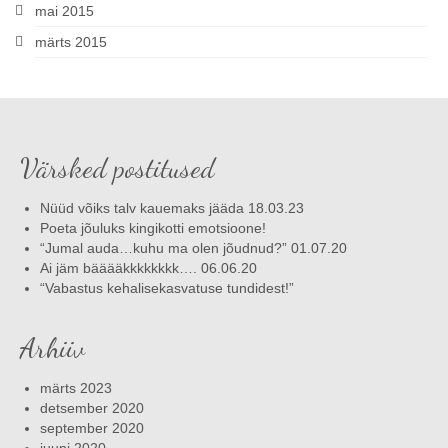
mai 2015
märts 2015
Värsked postitused
Nüüd võiks talv kauemaks jääda 18.03.23
Poeta jõuluks kingikotti emotsioone!
“Jumal auda…kuhu ma olen jõudnud?” 01.07.20
Ai jäm bääääkkkkkkkk…. 06.06.20
“Vabastus kehalisekasvatuse tundidest!”
Arhiiv
märts 2023
detsember 2020
september 2020
juuni 2020