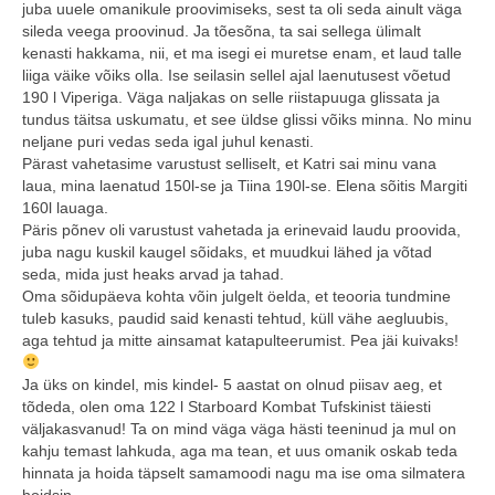
juba uuele omanikule proovimiseks, sest ta oli seda ainult väga
sileda veega proovinud. Ja tõesõna, ta sai sellega ülimalt
kenasti hakkama, nii, et ma isegi ei muretse enam, et laud talle
liiga väike võiks olla. Ise seilasin sellel ajal laenutusest võetud
190 l Viperiga. Väga naljakas on selle riistapuuga glissata ja
tundus täitsa uskumatu, et see üldse glissi võiks minna. No minu
neljane puri vedas seda igal juhul kenasti.
Pärast vahetasime varustust selliselt, et Katri sai minu vana
laua, mina laenatud 150l-se ja Tiina 190l-se. Elena sõitis Margiti
160l lauaga.
Päris põnev oli varustust vahetada ja erinevaid laudu proovida,
juba nagu kuskil kaugel sõidaks, et muudkui lähed ja võtad
seda, mida just heaks arvad ja tahad.
Oma sõidupäeva kohta võin julgelt öelda, et teooria tundmine
tuleb kasuks, paudid said kenasti tehtud, küll vähe aegluubis,
aga tehtud ja mitte ainsamat katapulteerumist. Pea jäi kuivaks!
Ja üks on kindel, mis kindel- 5 aastat on olnud piisav aeg, et
tõdeda, olen oma 122 l Starboard Kombat Tufskinist täiesti
väljakasvanud! Ta on mind väga väga hästi teeninud ja mul on
kahju temast lahkuda, aga ma tean, et uus omanik oskab teda
hinnata ja hoida täpselt samamoodi nagu ma ise oma silmatera
hoidsin.