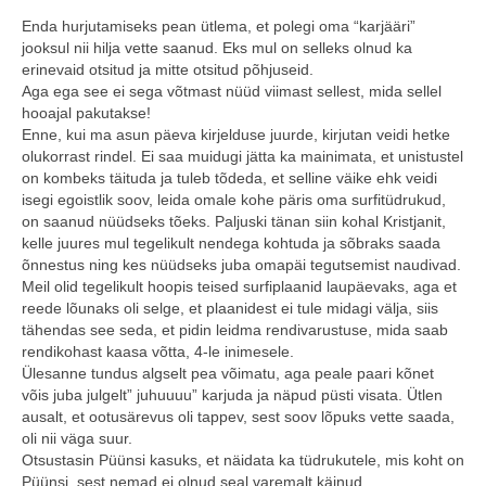
Enda hurjutamiseks pean ütlema, et polegi oma “karjääri”
Minust
jooksul nii hilja vette saanud. Eks mul on selleks olnud ka
erinevaid otsitud ja mitte otsitud põhjuseid.
Koolitused
Aga ega see ei sega võtmast nüüd viimast sellest, mida sellel
hooajal pakutakse!
Algkoolitus
Enne, kui ma asun päeva kirjelduse juurde, kirjutan veidi hetke
olukorrast rindel. Ei saa muidugi jätta ka mainimata, et unistustel
Tuleks veel
on kombeks täituda ja tuleb tõdeda, et selline väike ehk veidi
isegi egoistlik soov, leida omale kohe päris oma surfitüdrukud,
Sammud isikliku varustuseni (5x)
on saanud nüüdseks tõeks. Paljuski tänan siin kohal Kristjanit,
kelle juures mul tegelikult nendega kohtuda ja sõbraks saada
Personaalne koolitus
õnnestus ning kes nüüdseks juba omapäi tegutsemist naudivad.
Meil olid tegelikult hoopis teised surfiplaanid laupäevaks, aga et
Koolitusüritused ettevõttele või seltskonnale
reede lõunaks oli selge, et plaanidest ei tule midagi välja, siis
tähendas see seda, et pidin leidma rendivarustuse, mida saab
Reisid
rendikohast kaasa võtta, 4-le inimesele.
Ülesanne tundus algselt pea võimatu, aga peale paari kõnet
Toimunud reisid
võis juba julgelt” juhuuuu” karjuda ja näpud püsti visata. Ütlen
ausalt, et ootusärevus oli tappev, sest soov lõpuks vette saada,
oli nii väga suur.
Kontakt
Otsustasin Püünsi kasuks, et näidata ka tüdrukutele, mis koht on
Püünsi, sest nemad ei olnud seal varemalt käinud.
Uudised ja blogi