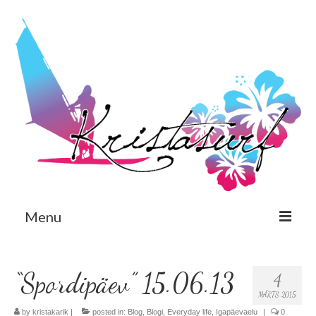
Menu
Est
“Spordipäev” 15.06.13
4
Eng
MÄRTS 2015
Avaleht
by
kristakarik
|
posted in:
Blog
,
Blogi
,
Everyday life
,
Igapäevaelu
|
0