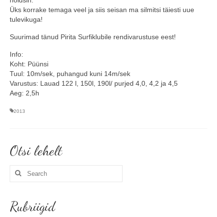
Üks korrake temaga veel ja siis seisan ma silmitsi täiesti uue
tulevikuga!
Suurimad tänud Pirita Surfiklubile rendivarustuse eest!
Info:
Koht: Püünsi
Tuul: 10m/sek, puhangud kuni 14m/sek
Varustus: Lauad 122 l, 150l, 190l/ purjed 4,0, 4,2 ja 4,5
Aeg: 2,5h
2013
Otsi lehelt
Search
for:
Rubriigid