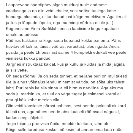
Laupäevane spordipäev algas muidugi tuule andmete
vaatlusega ja no olin veidi ebalev, sest sellise tuulega kohe
hooaega alustada, ei tundunud just kõige meeldivam. Aga ilm oli
ju ilus ja lõppude lõpuks, ega ma mingi nõrk ka ei ole ju :).
Kogunesime Pirita Surfiklubi ees ja laadisime kogu kupatuse
omale autodesse.
Püünsis hakkasime kogu seda kupatust kokku panema. Päris
huvitav oli kolme, täiesti võõrast varustust, üles rigada. Andis
pusida ja peale 1h pusimist saime 4 komplekti edukalt vee peale
viimiseks kokku pandud.
Järgnes instruktaaz kaldal, kus ja kuhu ja kuidas ja mida jälgida
ja siis vette.
Oh seda rõõmu! Ja oh seda tunnet, et neljane puri on mul täiesti
üle ja ainus võimalus lendu minemist vältida, on sõita uks täiesti
lahti. Puri rebis ka siia sinna ja oli hirmus närviline. Aga eks ma
seda ju teadsin ka, et tuul on väga tugev ja esimesel korral ei
pruugi kõik kohe meeles olla.
Olin veidi kaaslaste pärast pabinas, sest nende jaoks oli olukord
täiesti uus, aga nähes nende absoluutselt rõõmsaid nägusid,
kadus seegi jäljetult.
Tegin triipe ja proovisin õpitut meelde tuletada, lahe oli.
Kõige selle toreduse keskel mõtlesin, et annan oma laua nüüd