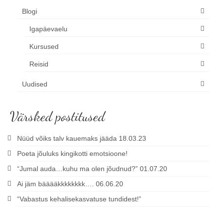
Blogi
Igapäevaelu
Kursused
Reisid
Uudised
Värsked postitused
Nüüd võiks talv kauemaks jääda 18.03.23
Poeta jõuluks kingikotti emotsioone!
“Jumal auda…kuhu ma olen jõudnud?” 01.07.20
Ai jäm bääääkkkkkkkk…. 06.06.20
“Vabastus kehalisekasvatuse tundidest!”