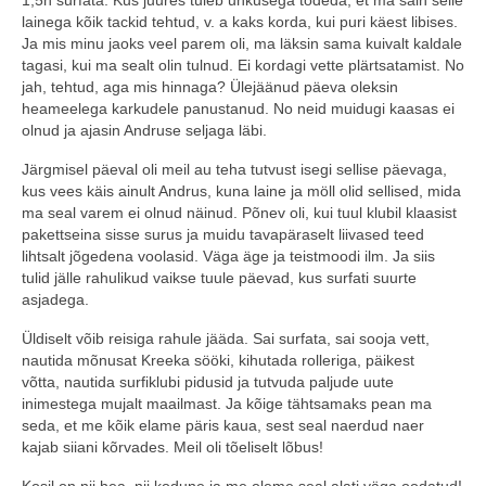
lainega kõik tackid tehtud, v. a kaks korda, kui puri käest libises.
Ja mis minu jaoks veel parem oli, ma läksin sama kuivalt kaldale
tagasi, kui ma sealt olin tulnud. Ei kordagi vette plärtsatamist. No
jah, tehtud, aga mis hinnaga? Ülejäänud päeva oleksin
heameelega karkudele panustanud. No neid muidugi kaasas ei
olnud ja ajasin Andruse seljaga läbi.
Järgmisel päeval oli meil au teha tutvust isegi sellise päevaga,
kus vees käis ainult Andrus, kuna laine ja möll olid sellised, mida
ma seal varem ei olnud näinud. Põnev oli, kui tuul klubil klaasist
pakettseina sisse surus ja muidu tavapäraselt liivased teed
lihtsalt jõgedena voolasid. Väga äge ja teistmoodi ilm. Ja siis
tulid jälle rahulikud vaikse tuule päevad, kus surfati suurte
asjadega.
Üldiselt võib reisiga rahule jääda. Sai surfata, sai sooja vett,
nautida mõnusat Kreeka sööki, kihutada rolleriga, päikest
võtta, nautida surfiklubi pidusid ja tutvuda paljude uute
inimestega mujalt maailmast. Ja kõige tähtsamaks pean ma
seda, et me kõik elame päris kaua, sest seal naerdud naer
kajab siiani kõrvades. Meil oli tõeliselt lõbus!
Kosil on nii hea, nii kodune ja me oleme seal alati väga oodatud!