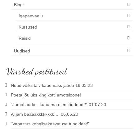
Blogi
Igapäevaelu
Kursused
Reisid
Uudised
Värsked postitused
Nüüd võiks talv kauemaks jääda 18.03.23
Poeta jõuluks kingikotti emotsioone!
“Jumal auda…kuhu ma olen jõudnud?” 01.07.20
Ai jäm bääääkkkkkkkk…. 06.06.20
“Vabastus kehalisekasvatuse tundidest!”