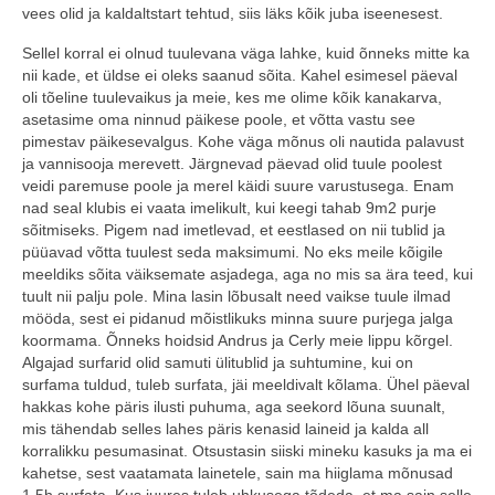
vees olid ja kaldaltstart tehtud, siis läks kõik juba iseenesest.
Sellel korral ei olnud tuulevana väga lahke, kuid õnneks mitte ka
nii kade, et üldse ei oleks saanud sõita. Kahel esimesel päeval
oli tõeline tuulevaikus ja meie, kes me olime kõik kanakarva,
asetasime oma ninnud päikese poole, et võtta vastu see
pimestav päikesevalgus. Kohe väga mõnus oli nautida palavust
ja vannisooja merevett. Järgnevad päevad olid tuule poolest
veidi paremuse poole ja merel käidi suure varustusega. Enam
nad seal klubis ei vaata imelikult, kui keegi tahab 9m2 purje
sõitmiseks. Pigem nad imetlevad, et eestlased on nii tublid ja
püüavad võtta tuulest seda maksimumi. No eks meile kõigile
meeldiks sõita väiksemate asjadega, aga no mis sa ära teed, kui
tuult nii palju pole. Mina lasin lõbusalt need vaikse tuule ilmad
mööda, sest ei pidanud mõistlikuks minna suure purjega jalga
koormama. Õnneks hoidsid Andrus ja Cerly meie lippu kõrgel.
Algajad surfarid olid samuti ülitublid ja suhtumine, kui on
surfama tuldud, tuleb surfata, jäi meeldivalt kõlama. Ühel päeval
hakkas kohe päris ilusti puhuma, aga seekord lõuna suunalt,
mis tähendab selles lahes päris kenasid laineid ja kalda all
korralikku pesumasinat. Otsustasin siiski mineku kasuks ja ma ei
kahetse, sest vaatamata lainetele, sain ma hiiglama mõnusad
1,5h surfata. Kus juures tuleb uhkusega tõdeda, et ma sain selle