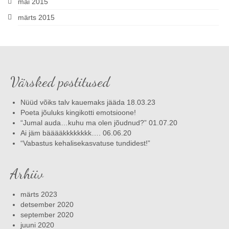
mai 2015
märts 2015
Värsked postitused
Nüüd võiks talv kauemaks jääda 18.03.23
Poeta jõuluks kingikotti emotsioone!
“Jumal auda…kuhu ma olen jõudnud?” 01.07.20
Ai jäm bääääkkkkkkkk…. 06.06.20
“Vabastus kehalisekasvatuse tundidest!”
Arhiiv
märts 2023
detsember 2020
september 2020
juuni 2020