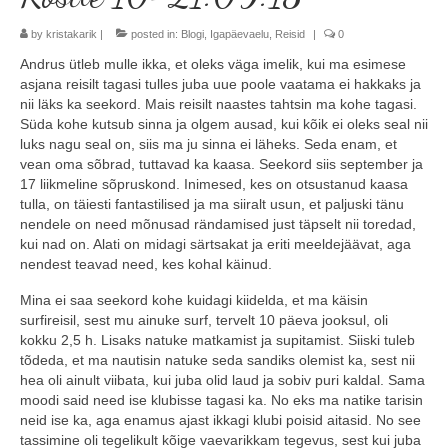
Minust
by
kristakarik
|
posted in:
Blogi
,
Igapäevaelu
,
Reisid
|
0
Andrus ütleb mulle ikka, et oleks väga imelik, kui ma esimese
Koolitused
asjana reisilt tagasi tulles juba uue poole vaatama ei hakkaks ja
nii läks ka seekord. Mais reisilt naastes tahtsin ma kohe tagasi.
Algkoolitus
Süda kohe kutsub sinna ja olgem ausad, kui kõik ei oleks seal nii
luks nagu seal on, siis ma ju sinna ei läheks. Seda enam, et
Tuleks veel
vean oma sõbrad, tuttavad ka kaasa. Seekord siis september ja
17 liikmeline sõpruskond. Inimesed, kes on otsustanud kaasa
Sammud isikliku varustuseni (5x)
tulla, on täiesti fantastilised ja ma siiralt usun, et paljuski tänu
nendele on need mõnusad rändamised just täpselt nii toredad,
Personaalne koolitus
kui nad on. Alati on midagi särtsakat ja eriti meeldejäävat, aga
nendest teavad need, kes kohal käinud.
Koolitusüritused ettevõttele või seltskonnale
Mina ei saa seekord kohe kuidagi kiidelda, et ma käisin
surfireisil, sest mu ainuke surf, tervelt 10 päeva jooksul, oli
Reisid
kokku 2,5 h. Lisaks natuke matkamist ja supitamist. Siiski tuleb
tõdeda, et ma nautisin natuke seda sandiks olemist ka, sest nii
Toimunud reisid
hea oli ainult viibata, kui juba olid laud ja sobiv puri kaldal. Sama
moodi said need ise klubisse tagasi ka. No eks ma natike tarisin
Kontakt
neid ise ka, aga enamus ajast ikkagi klubi poisid aitasid. No see
tassimine oli tegelikult kõige vaevarikkam tegevus, sest kui juba
Uudised ja blogi