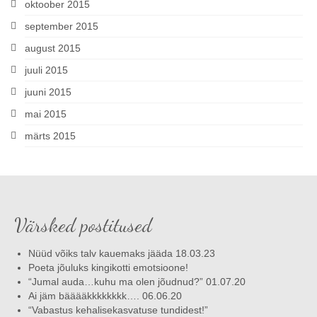
oktoober 2015
september 2015
august 2015
juuli 2015
juuni 2015
mai 2015
märts 2015
Värsked postitused
Nüüd võiks talv kauemaks jääda 18.03.23
Poeta jõuluks kingikotti emotsioone!
“Jumal auda…kuhu ma olen jõudnud?” 01.07.20
Ai jäm bääääkkkkkkkk…. 06.06.20
“Vabastus kehalisekasvatuse tundidest!”