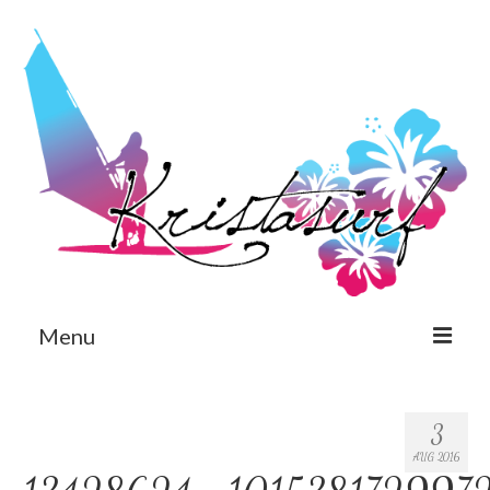
Menu
Est
3
Eng
AUG 2016
Avaleht