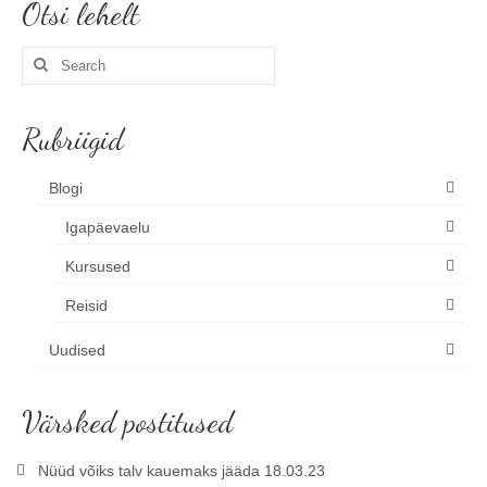
Otsi lehelt
Search
for:
Rubriigid
Blogi
Igapäevaelu
Kursused
Reisid
Uudised
Värsked postitused
Nüüd võiks talv kauemaks jääda 18.03.23