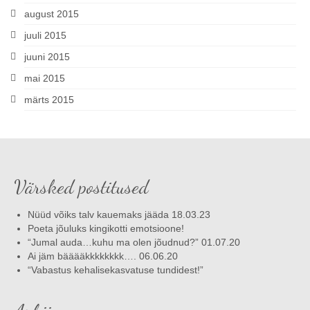
august 2015
juuli 2015
juuni 2015
mai 2015
märts 2015
Värsked postitused
Nüüd võiks talv kauemaks jääda 18.03.23
Poeta jõuluks kingikotti emotsioone!
“Jumal auda…kuhu ma olen jõudnud?” 01.07.20
Ai jäm bääääkkkkkkkk…. 06.06.20
“Vabastus kehalisekasvatuse tundidest!”