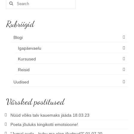
Search
for:
Rubriigid
Blogi
Igapäevaelu
Kursused
Reisid
Uudised
Värsked postitused
Nüüd võiks talv kauemaks jääda 18.03.23
Poeta jõuluks kingikotti emotsioone!
“Jumal auda…kuhu ma olen jõudnud?” 01.07.20