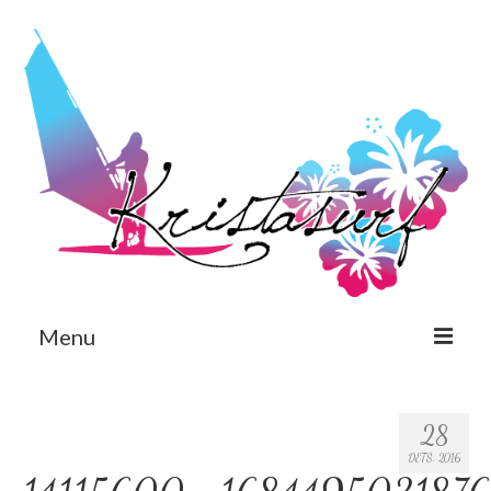
Menu
Est
28
Eng
DETS. 2016
Avaleht