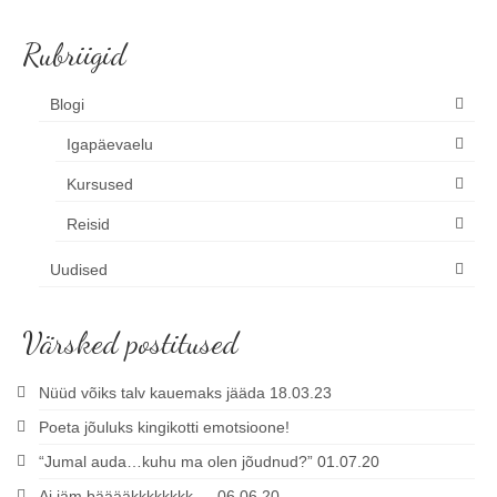
Rubriigid
Blogi
Igapäevaelu
Kursused
Reisid
Uudised
Värsked postitused
Nüüd võiks talv kauemaks jääda 18.03.23
Poeta jõuluks kingikotti emotsioone!
“Jumal auda…kuhu ma olen jõudnud?” 01.07.20
Ai jäm bääääkkkkkkkk…. 06.06.20