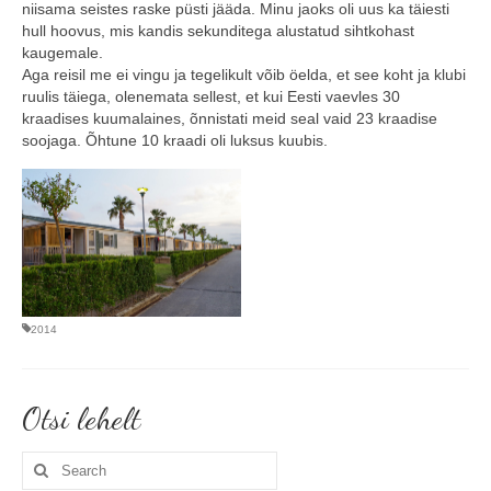
niisama seistes raske püsti jääda. Minu jaoks oli uus ka täiesti
hull hoovus, mis kandis sekunditega alustatud sihtkohast
kaugemale.
Aga reisil me ei vingu ja tegelikult võib öelda, et see koht ja klubi
ruulis täiega, olenemata sellest, et kui Eesti vaevles 30
kraadises kuumalaines, õnnistati meid seal vaid 23 kraadise
soojaga. Õhtune 10 kraadi oli luksus kuubis.
2014
Otsi lehelt
Search
for: