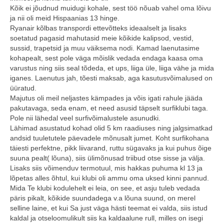
Kõik ei jõudnud muidugi kohale, sest töö nõuab vahel oma lõivu
ja nii oli meid Hispaanias 13 hinge.
Ryanair kõlbas transpordi ettevõtteks ideaalselt ja lisaks
soetatud pagasid mahutasid meie kõikide kalipsod, vestid,
sussid, trapetsid ja muu väiksema nodi. Kamad laenutasime
kohapealt, sest pole väga mõislik vedada endaga kaasa oma
varustus ning siis seal tõdeda, et ups, liiga üle, liiga vähe ja mida
iganes. Laenutus jah, tõesti maksab, aga kasutusvõimalused on
üüratud.
Majutus oli meil neljastes kämpades ja võis igati rahule jääda
pakutavaga, seda enam, et need asusid täpselt surfiklubi taga.
Pole nii lähedal veel surfivõimalustele asunudki.
Lähimad asustatud kohad olid 5 km raadiuses ning jalgsimatkad
andsid tuuletutele päevadele mõnusalt jumet. Koht surfikohana
täiesti perfektne, pikk liivarand, ruttu sügavaks ja kui puhus õige
suuna pealt( lõuna), siis ülimõnusad triibud otse sisse ja välja.
Lisaks siis võimenduv termotuul, mis hakkas puhuma kl 13 ja
lõpetas alles õhtul, kui klubi oli ammu oma uksed kinni pannud.
Mida Te klubi kodulehelt ei leia, on see, et asju tuleb vedada
päris pikalt, kõikide suundadega v.a lõuna suund, on merel
selline laine, et kui Sa just väga hästi teemat ei valda, siis istud
kaldal ja otseloomulikult siis ka kaldaalune rull, milles on isegi