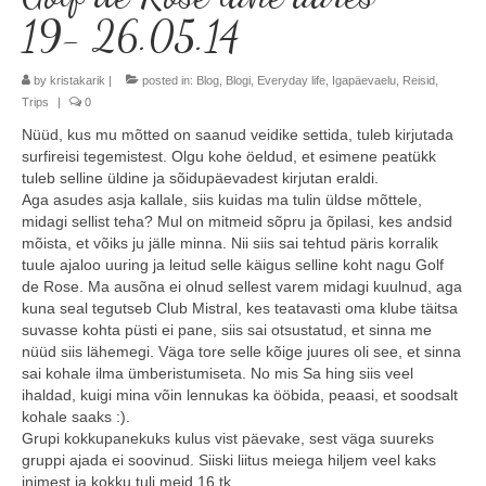
19- 26.05.14
Minust
by
Koolitused
kristakarik
|
posted in:
Blog
,
Blogi
,
Everyday life
,
Igapäevaelu
,
Reisid
,
Trips
|
0
Algkoolitus
Nüüd, kus mu mõtted on saanud veidike settida, tuleb kirjutada
surfireisi tegemistest. Olgu kohe öeldud, et esimene peatükk
Tuleks veel
tuleb selline üldine ja sõidupäevadest kirjutan eraldi.
Aga asudes asja kallale, siis kuidas ma tulin üldse mõttele,
Sammud isikliku varustuseni (5x)
midagi sellist teha? Mul on mitmeid sõpru ja õpilasi, kes andsid
mõista, et võiks ju jälle minna. Nii siis sai tehtud päris korralik
Personaalne koolitus
tuule ajaloo uuring ja leitud selle käigus selline koht nagu Golf
de Rose. Ma ausõna ei olnud sellest varem midagi kuulnud, aga
Koolitusüritused ettevõttele või seltskonnale
kuna seal tegutseb Club Mistral, kes teatavasti oma klube täitsa
suvasse kohta püsti ei pane, siis sai otsustatud, et sinna me
Reisid
nüüd siis lähemegi. Väga tore selle kõige juures oli see, et sinna
sai kohale ilma ümberistumiseta. No mis Sa hing siis veel
Toimunud reisid
ihaldad, kuigi mina võin lennukas ka ööbida, peaasi, et soodsalt
kohale saaks :).
Grupi kokkupanekuks kulus vist päevake, sest väga suureks
Kontakt
gruppi ajada ei soovinud. Siiski liitus meiega hiljem veel kaks
inimest ja kokku tuli meid 16 tk.
Uudised ja blogi