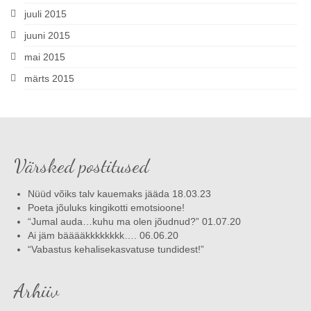
juuli 2015
juuni 2015
mai 2015
märts 2015
Värsked postitused
Nüüd võiks talv kauemaks jääda 18.03.23
Poeta jõuluks kingikotti emotsioone!
“Jumal auda…kuhu ma olen jõudnud?” 01.07.20
Ai jäm bääääkkkkkkkk…. 06.06.20
“Vabastus kehalisekasvatuse tundidest!”
Arhiiv