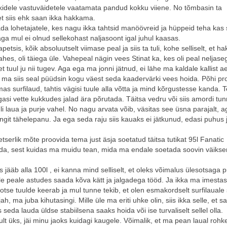
õikidele vastuväidetele vaatamata pandud kokku viiene. No tõmbasin ta
 et siis ehk saan ikka hakkama.
äda lohetajatele, kes nagu ikka tahtsid manöövreid ja hüppeid teha kas s
aga mul ei olnud sellekohast naljasoont igal juhul kaasas.
petsis, kõik absoluutselt viimase peal ja siis ta tuli, kohe selliselt, et h
tahes, oli täiega üle. Vahepeal nägin vees Stinat ka, kes oli peal neljaseg
 tuul ju nii tugev. Aga ega ma jonni jätnud, ei lähe ma kaldale kallist a
 ma siis seal püüdsin kogu väest seda kaadervärki vees hoida. Põhi p
armas surfilaud, tahtis vägisi tuule alla võtta ja mind kõrgustesse kanda. 
agasi vette kukkudes jalad ära põrutada. Täitsa vedru või siis amordi tun
li laua ja purje vahel. No nagu arvata võib, väsitas see üsna parajalt, a
ingit tähelepanu. Ja ega seda raju siis kauaks ei jätkunud, edasi puhus 
etserlik mõte proovida tema just äsja soetatud täitsa tutikat 95l Fanatic
vida, sest kuidas ma muidu tean, mida ma endale soetada soovin väiks
s jääb alla 100l , ei kanna mind selliselt, et oleks võimalus ülesotsaga p
ele peale astudes saada kõva kätt ja jalgadega tööd. Ja ikka ma imestasi
 otse tuulde keerab ja mul tunne tekib, et olen esmakordselt surfilauale
 ma juba kihutasingi. Mille üle ma eriti uhke olin, siis ikka selle, et s
 seda lauda üldse stabiilsena saaks hoida või ise turvaliselt sellel olla.
inult üks, jäi minu jaoks kuidagi kaugele. Võimalik, et ma pean laual roh