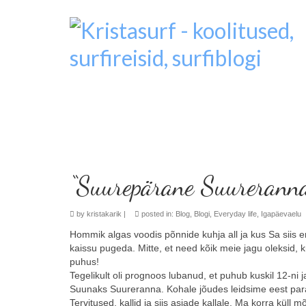
“Suurepärane Suurerann
by
kristakarik
|
posted in:
Blog
,
Blogi
,
Everyday life
,
Igapäevaelu
Hommik algas voodis põnnide kuhja all ja kus Sa siis en
kaissu pugeda. Mitte, et need kõik meie jagu oleksid, k
puhus!
Tegelikult oli prognoos lubanud, et puhub kuskil 12-ni 
Suunaks Suureranna. Kohale jõudes leidsime eest para
Tervitused, kallid ja siis asjade kallale. Ma korra küll 