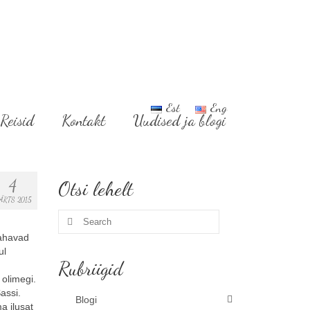
Est
Eng
Reisid
Kontakt
Uudised ja blogi
4
Otsi lehelt
ÄRTS 2015
Search
for:
tahavad
ul
Rubriigid
 olimegi.
assi.
Blogi
ma ilusat