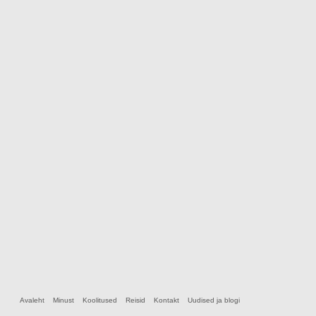
Avaleht
Minust
Koolitused
Reisid
Kontakt
Uudised ja blogi