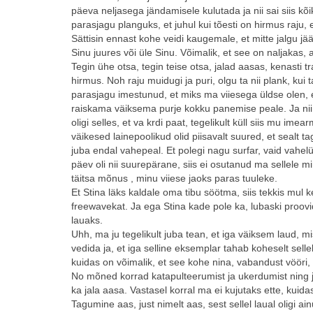
päeva neljasega jändamisele kulutada ja nii sai siis k
parasjagu planguks, et juhul kui tõesti on hirmus raju,
Sättisin ennast kohe veidi kaugemale, et mitte jalgu jä
Sinu juures või üle Sinu. Võimalik, et see on naljakas, 
Tegin ühe otsa, tegin teise otsa, jalad aasas, kenasti tra
hirmus. Noh raju muidugi ja puri, olgu ta nii plank, kui 
parasjagu imestunud, et miks ma viiesega üldse olen, et
raiskama väiksema purje kokku panemise peale. Ja nii
oligi selles, et va krdi paat, tegelikult küll siis mu ime
väikesed lainepoolikud olid piisavalt suured, et sealt t
juba endal vahepeal. Et polegi nagu surfar, vaid vahelü
päev oli nii suurepärane, siis ei osutanud ma sellele m
täitsa mõnus , minu viiese jaoks paras tuuleke.
Et Stina läks kaldale oma tibu söötma, siis tekkis mul k
freewavekat. Ja ega Stina kade pole ka, lubaski proo
lauaks.
Uhh, ma ju tegelikult juba tean, et iga väiksem laud, mi
vedida ja, et iga selline eksemplar tahab koheselt sell
kuidas on võimalik, et see kohe nina, vabandust vööri,
No mõned korrad katapulteerumist ja ukerdumist ning jah,
ka jala aasa. Vastasel korral ma ei kujutaks ette, kuidas
Tagumine aas, just nimelt aas, sest sellel laual oligi a