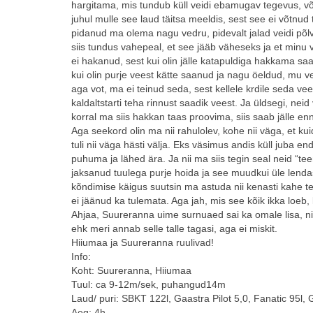
hargitama, mis tundub küll veidi ebamugav tegevus, või 
juhul mulle see laud täitsa meeldis, sest see ei võtnud 
pidanud ma olema nagu vedru, pidevalt jalad veidi põlves
siis tundus vahepeal, et see jääb väheseks ja et minu vi
ei hakanud, sest kui olin jälle katapuldiga hakkama saan
kui olin purje veest kätte saanud ja nagu öeldud, mu v
aga vot, ma ei teinud seda, sest kellele krdile seda ve
kaldaltstarti teha rinnust saadik veest. Ja üldsegi, nei
korral ma siis hakkan taas proovima, siis saab jälle enn
Aga seekord olin ma nii rahulolev, kohe nii väga, et kuid
tuli nii väga hästi välja. Eks väsimus andis küll juba 
puhuma ja lähed ära. Ja nii ma siis tegin seal neid “tee
jaksanud tuulega purje hoida ja see muudkui üle lendas,
kõndimise käigus suutsin ma astuda nii kenasti kahe terav
ei jäänud ka tulemata. Aga jah, mis see kõik ikka loeb,
Ahjaa, Suureranna uime surnuaed sai ka omale lisa, ni
ehk meri annab selle talle tagasi, aga ei miskit.
Hiiumaa ja Suureranna ruulivad!
Info:
Koht: Suureranna, Hiiumaa
Tuul: ca 9-12m/sek, puhangud14m
Laud/ puri: SBKT 122l, Gaastra Pilot 5,0, Fanatic 95l,
Aeg: 4h