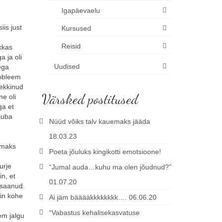
Igapäevaelu
iis just
Kursused
Reisid
akkas
a ja oli
Uudised
ega
robleem
Tekkinud
Värsked postitused
ne oli
ga et
juba
Nüüd võiks talv kauemaks jääda
18.03.23
emaks
Poeta jõuluks kingikotti emotsioone!
urje
“Jumal auda…kuhu ma olen jõudnud?”
n, et
01.07.20
 saanud.
ain kohe
Ai jäm bääääkkkkkkkk…. 06.06.20
“Vabastus kehalisekasvatuse
kem jalgu