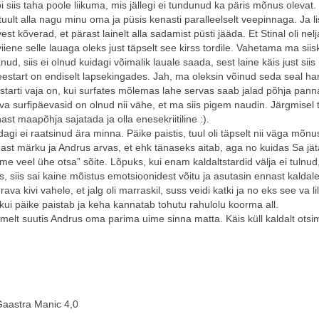
siis taha poole liikuma, mis jällegi ei tundunud ka päris mõnus olevat.
tuult alla nagu minu oma ja püsis kenasti paralleelselt veepinnaga. Ja li
t kõverad, et pärast lainelt alla sadamist püsti jääda. Et Stinal oli nelj
iene selle lauaga oleks just täpselt see kirss tordile. Vahetama ma siisk
ud, siis ei olnud kuidagi võimalik lauale saada, sest laine käis just siis
eestart on endiselt lapsekingades. Jah, ma oleksin võinud seda seal ha
estarti vaja on, kui surfates mõlemas lahe servas saab jalad põhja pann
d va surfipäevasid on olnud nii vähe, et ma siis pigem naudin. Järgmisel 
ast maapõhja sajatada ja olla enesekriitiline :).
agi ei raatsinud ära minna. Päike paistis, tuul oli täpselt nii väga mõnus
endast märku ja Andrus arvas, et ehk tänaseks aitab, aga no kuidas Sa jät
me veel ühe otsa” sõite. Lõpuks, kui enam kaldaltstardid välja ei tulnud,
 siis sai kaine mõistus emotsioonidest võitu ja asutasin ennast kaldale
a kivi vahele, et jalg oli marraskil, suss veidi katki ja no eks see va li
 kui päike paistab ja keha kannatab tohutu rahulolu koorma all.
melt suutis Andrus oma parima uime sinna matta. Käis küll kaldalt otsi
 Gaastra Manic 4,0