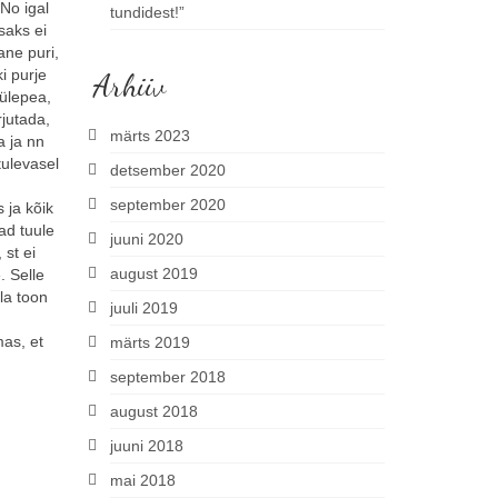
 No igal
tundidest!”
saks ei
ane puri,
i purje
Arhiiv
 ülepea,
rjutada,
märts 2023
a ja nn
tulevasel
detsember 2020
september 2020
 ja kõik
ad tuule
juuni 2020
 st ei
august 2019
. Selle
lla toon
juuli 2019
mas, et
märts 2019
september 2018
august 2018
juuni 2018
mai 2018