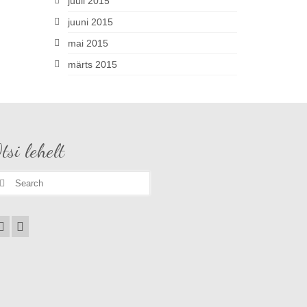
juuli 2015
juuni 2015
mai 2015
märts 2015
tsi lehelt
earch
r: