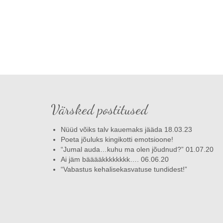
Värsked postitused
Nüüd võiks talv kauemaks jääda 18.03.23
Poeta jõuluks kingikotti emotsioone!
“Jumal auda…kuhu ma olen jõudnud?” 01.07.20
Ai jäm bääääkkkkkkkk…. 06.06.20
“Vabastus kehalisekasvatuse tundidest!”