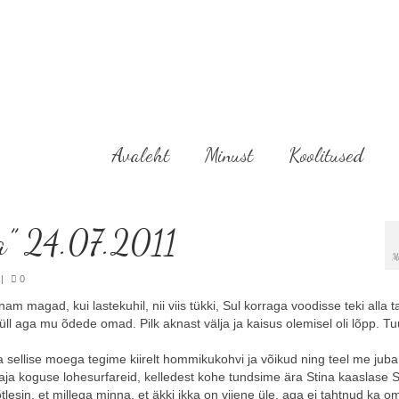
Avaleht
Minust
Koolitused
a” 24.07.2011
M
|
0
am magad, kui lastekuhil, nii viis tükki, Sul korraga voodisse teki alla 
üll aga mu õdede omad. Pilk aknast välja ja kaisus olemisel oli lõpp. Tu
ja sellise moega tegime kiirelt hommikukohvi ja võikud ning teel me juba
ja koguse lohesurfareid, kelledest kohe tundsime ära Stina kaaslase S
mõtlesin, et millega minna, et äkki ikka on viiene üle, aga ei tahtnud ka o