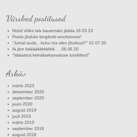
Värsked postitused
Nüüd võiks talv kauemaks jääda 18.03.23
Poeta jõuluks kingikotti emotsioone!
“Jumal auda…kuhu ma olen jõudnud?” 01.07.20
Ai jäm bääääkkkkkkkk…. 06.06.20
“Vabastus kehalisekasvatuse tundidest!”
Arhiiv
märts 2023
detsember 2020
september 2020
juuni 2020
august 2019
juuli 2019
märts 2019
september 2018
august 2018