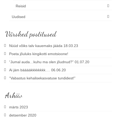
Reisid
Uudised
Värsked postitused
Nüüd võiks talv kauemaks jääda 18.03.23
Poeta jõuluks kingikotti emotsioone!
“Jumal auda…kuhu ma olen jõudnud?” 01.07.20
Ai jäm bääääkkkkkkkk…. 06.06.20
“Vabastus kehalisekasvatuse tundidest!”
Arhiiv
märts 2023
detsember 2020