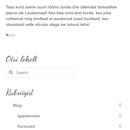
Taas kord saime suurt rõõmu tunda ühe ütlemata fantastilise
Minust
päeva üle Laulasmaal! Kes käis oma teist korda, kes juba
rohkemat ning kindlasti ei puudunud uued huvilised, kes
Koolitused
otsustasid selle võrratu alaga ise tutvust teha!
Algkoolitus
2015
Tuleks veel
Otsi lehelt
Sammud isikliku varustuseni (5x)
Personaalne koolitus
Search
for:
Koolitusüritused ettevõttele või seltskonnale
Rubriigid
Reisid
Blogi
Toimunud reisid
Igapäevaelu
Kontakt
Kursused
Uudised ja blogi