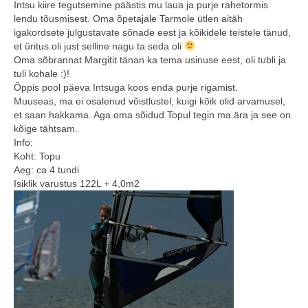
Intsu kiire tegutsemine päästis mu laua ja purje rahetormis
lendu tõusmisest. Oma õpetajale Tarmole ütlen aitäh
igakordsete julgustavate sõnade eest ja kõikidele teistele tänud,
et üritus oli just selline nagu ta seda oli
Oma sõbrannat Margitit tänan ka tema usinuse eest, oli tubli ja
tuli kohale :)!
Õppis pool päeva Intsuga koos enda purje rigamist.
Muuseas, ma ei osalenud võistlustel, kuigi kõik olid arvamusel,
et saan hakkama. Aga oma sõidud Topul tegin ma ära ja see on
kõige tähtsam.
Info:
Koht: Topu
Aeg: ca 4 tundi
Isiklik varustus 122L + 4,0m2