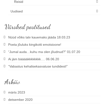
Reisid
Uudised
Värsked postitused
Nüüd võiks talv kauemaks jääda 18.03.23
Poeta jõuluks kingikotti emotsioone!
“Jumal auda…kuhu ma olen jõudnud?” 01.07.20
Ai jäm bääääkkkkkkkk…. 06.06.20
“Vabastus kehalisekasvatuse tundidest!”
Arhiiv
märts 2023
detsember 2020