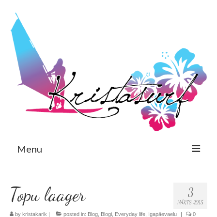
Menu
Est
Topu laager
3
Eng
MÄRTS 2015
Avaleht
by
kristakarik
|
posted in:
Blog
,
Blogi
,
Everyday life
,
Igapäevaelu
|
0