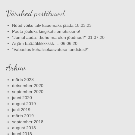
Värsked postitused
Nüüd võiks talv kauemaks jääda 18.03.23
Poeta jõuluks kingikotti emotsioone!
“Jumal auda…kuhu ma olen jõudnud?” 01.07.20
Ai jäm bääääkkkkkkkk…. 06.06.20
“Vabastus kehalisekasvatuse tundidest!”
Arhiiv
märts 2023
detsember 2020
september 2020
juuni 2020
august 2019
juuli 2019
märts 2019
september 2018
august 2018
juuni 2018