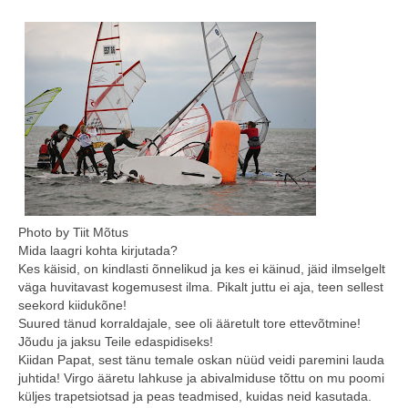
Minust
Koolitused
Algkoolitus
Tuleks veel
Sammud isikliku varustuseni (5x)
Personaalne koolitus
Photo by Tiit Mõtus
Mida laagri kohta kirjutada?
Koolitusüritused ettevõttele või seltskonnale
Kes käisid, on kindlasti õnnelikud ja kes ei käinud, jäid ilmselgelt
väga huvitavast kogemusest ilma. Pikalt juttu ei aja, teen sellest
Reisid
seekord kiidukõne!
Suured tänud korraldajale, see oli ääretult tore ettevõtmine!
Toimunud reisid
Jõudu ja jaksu Teile edaspidiseks!
Kiidan Papat, sest tänu temale oskan nüüd veidi paremini lauda
Kontakt
juhtida! Virgo ääretu lahkuse ja abivalmiduse tõttu on mu poomi
küljes trapetsiotsad ja peas teadmised, kuidas neid kasutada.
Uudised ja blogi