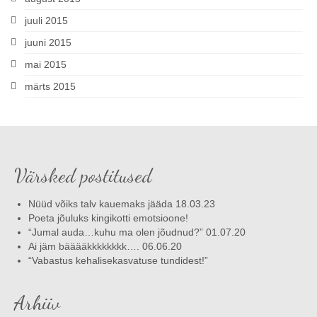
juuli 2015
juuni 2015
mai 2015
märts 2015
Värsked postitused
Nüüd võiks talv kauemaks jääda 18.03.23
Poeta jõuluks kingikotti emotsioone!
“Jumal auda…kuhu ma olen jõudnud?” 01.07.20
Ai jäm bääääkkkkkkkk…. 06.06.20
“Vabastus kehalisekasvatuse tundidest!”
Arhiiv