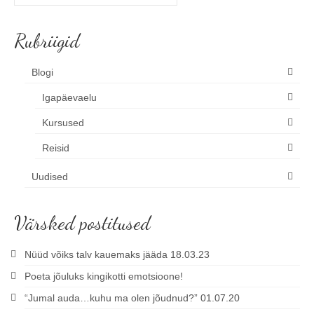
for:
Rubriigid
Blogi
Igapäevaelu
Kursused
Reisid
Uudised
Värsked postitused
Nüüd võiks talv kauemaks jääda 18.03.23
Poeta jõuluks kingikotti emotsioone!
“Jumal auda…kuhu ma olen jõudnud?” 01.07.20