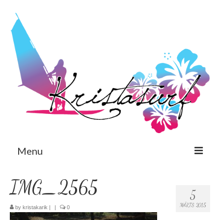
Menu
Est
IMG_2565
5
Eng
MÄRTS 2015
by
kristakarik
|
|
0
Avaleht