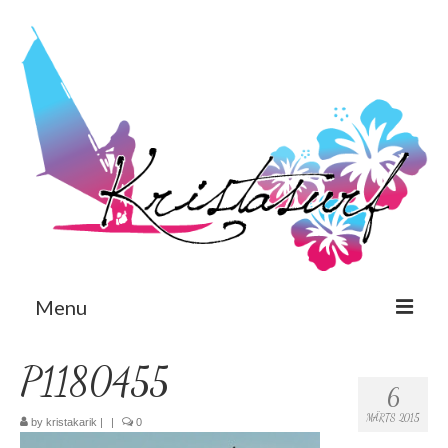
Menu
Est
P1180455
6
Eng
MÄRTS 2015
by
kristakarik
|
|
0
Avaleht