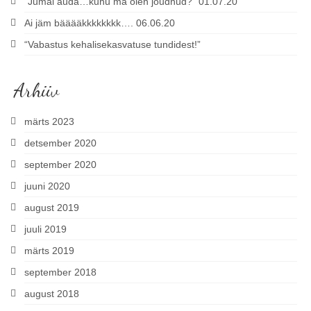
“Jumal auda…kuhu ma olen jõudnud?” 01.07.20
Ai jäm bääääkkkkkkkk…. 06.06.20
“Vabastus kehalisekasvatuse tundidest!”
Arhiiv
märts 2023
detsember 2020
september 2020
juuni 2020
august 2019
juuli 2019
märts 2019
september 2018
august 2018