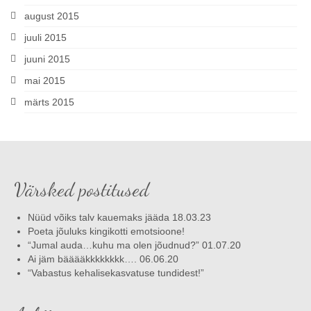
august 2015
juuli 2015
juuni 2015
mai 2015
märts 2015
Värsked postitused
Nüüd võiks talv kauemaks jääda 18.03.23
Poeta jõuluks kingikotti emotsioone!
“Jumal auda…kuhu ma olen jõudnud?” 01.07.20
Ai jäm bääääkkkkkkkk…. 06.06.20
“Vabastus kehalisekasvatuse tundidest!”