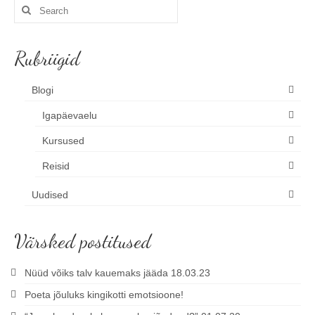
Search
for:
Rubriigid
Blogi
Igapäevaelu
Kursused
Reisid
Uudised
Värsked postitused
Nüüd võiks talv kauemaks jääda 18.03.23
Poeta jõuluks kingikotti emotsioone!